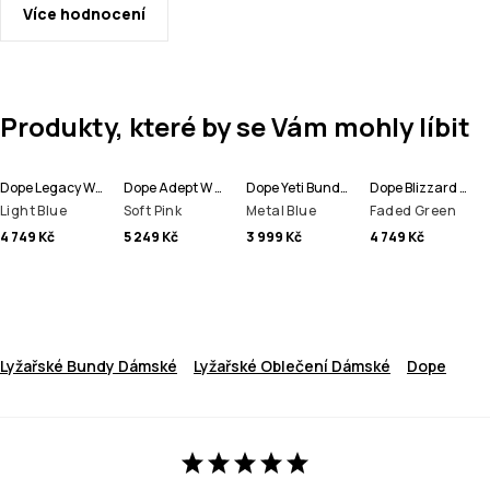
Více hodnocení
Produkty, které by se Vám mohly líbit
Dope Legacy W Bunda na Snowboard Dámské
Dope Adept W Lyžařská Bunda Dámské
Dope Yeti Bunda na Snowboard Pánské
Dope Blizzard W Bunda na Snowboard Dámské
Light Blue
Soft Pink
Metal Blue
Faded Green
4 749 Kč
5 249 Kč
3 999 Kč
4 749 Kč
Lyžařské Bundy Dámské
Lyžařské Oblečení Dámské
Dope