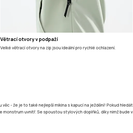
Větrací otvory v podpaží
Velké větrací otvory na zip jsou ideální pro rychlé ochlazení.
u věc - že je to také nejlepší mikina s kapucí na ježdění! Pokud hledá
evte monstrum uvnitř. Se spoustou stylových doplňků, díky nimž bude v