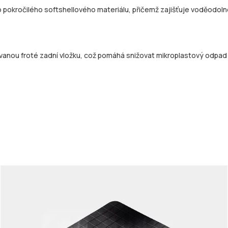
o pokročilého softshellového materiálu, přičemž zajišťuje voděodolno
ovanou froté zadní vložku, což pomáhá snižovat mikroplastový odpad