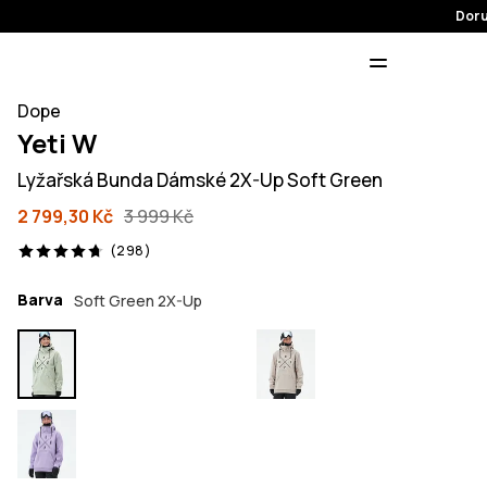
Doru
Dope
Yeti W
Lyžařská Bunda Dámské 2X-Up Soft Green
2 799,30 Kč
3 999 Kč
298 recenze, 4.7/5
(298)
Barva
Soft Green 2X-Up