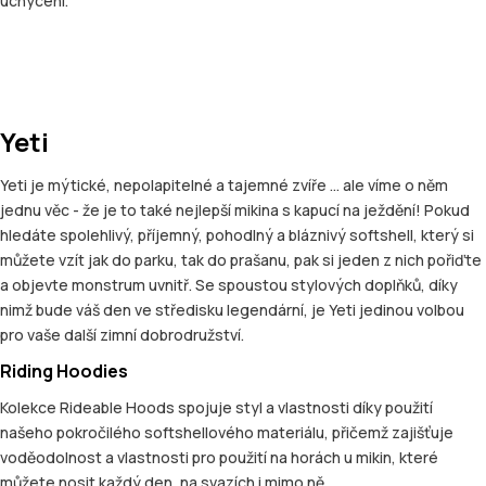
uchycení.
Yeti
Yeti je mýtické, nepolapitelné a tajemné zvíře ... ale víme o něm
jednu věc - že je to také nejlepší mikina s kapucí na ježdění! Pokud
hledáte spolehlivý, příjemný, pohodlný a bláznivý softshell, který si
můžete vzít jak do parku, tak do prašanu, pak si jeden z nich pořiďte
a objevte monstrum uvnitř. Se spoustou stylových doplňků, díky
nimž bude váš den ve středisku legendární, je Yeti jedinou volbou
pro vaše další zimní dobrodružství.
Riding Hoodies
Kolekce Rideable Hoods spojuje styl a vlastnosti díky použití
našeho pokročilého softshellového materiálu, přičemž zajišťuje
voděodolnost a vlastnosti pro použití na horách u mikin, které
můžete nosit každý den, na svazích i mimo ně.