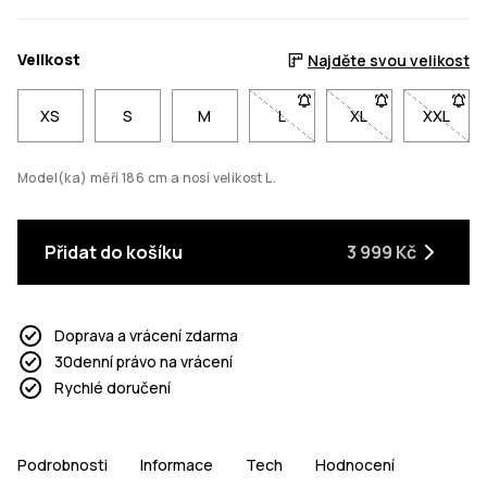
Velikost
Najděte svou velikost
XS
S
M
L
- Velikost L není dostupná. K
XL
- Velikost XL není
XXL
- Velik
Model(ka) měří 186 cm a nosí velikost L.
Přidat do košíku
3 999 Kč
Doprava a vrácení zdarma
30denní právo na vrácení
Rychlé doručení
Podrobnosti
Informace
Tech
Hodnocení