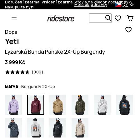
Doručení zdarma. Vrácení zdarma.
Vždy a na všechny objednávky.
CZ
Moje objednávky
Nakupujte nyní
Vyhledávej 
Dope
Yeti
Lyžařská Bunda Pánské 2X-Up Burgundy
3 999 Kč
906 recenze, 4.7/5
(906)
Barva
Burgundy 2X-Up