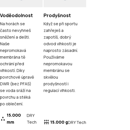
Voděodolnost
Prodyšnost
Na horách se
Když se při sportu
často nevyhneš
zahřeješ a
sněžení a dešti.
zapotíš, dobrý
Naše
odvod vlhkosti je
nepromokavá
naprosto zásadní.
membrána tě
Používáme
ochrání před
nepromokavou
vlhkostí. Díky
membránu se
povrchové úpravě
skvělou
DWR (bez PFAS)
prodyšností i
se voda sráží na
regulací vlhkosti.
povrchu a stéká
po oblečení.
15.000
DRY
mm
Tech
15.000 g
DRY Tech