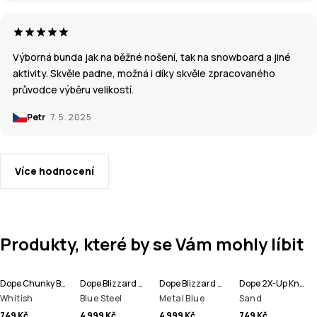
Výborná bunda jak na běžné nošení, tak na snowboard a jiné
aktivity. Skvěle padne, možná i díky skvěle zpracovaného
průvodce výběru velikostí.
Petr
7. 5. 2025
Více hodnocení
Produkty, které by se Vám mohly líbit
Dope Chunky Beanie čepice
Dope Blizzard Full Zip Bunda na Snowboard Pánské
Dope Blizzard Full Zip Lyžařská Bunda Pánské
Dope 2X-Up Knitted Maska
Whitish
Blue Steel
Metal Blue
Sand
749 Kč
4 999 Kč
4 999 Kč
749 Kč