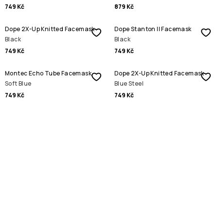
749 Kč
879 Kč
Dope 2X-Up Knitted Facemask
Dope Stanton II Facemask
Black
Black
749 Kč
749 Kč
Montec Echo Tube Facemask
Dope 2X-Up Knitted Facemask
Soft Blue
Blue Steel
749 Kč
749 Kč