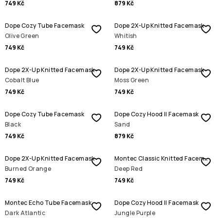
749 Kč
879 Kč
Dope Cozy Tube Facemask
Dope 2X-Up Knitted Facemask
Olive Green
Whitish
749 Kč
749 Kč
Dope 2X-Up Knitted Facemask
Dope 2X-Up Knitted Facemask
Cobalt Blue
Moss Green
749 Kč
749 Kč
Dope Cozy Tube Facemask
Dope Cozy Hood II Facemask
Black
Sand
749 Kč
879 Kč
Dope 2X-Up Knitted Facemask
Montec Classic Knitted Facemask
Burned Orange
Deep Red
749 Kč
749 Kč
Montec Echo Tube Facemask
Dope Cozy Hood II Facemask
Dark Atlantic
Jungle Purple