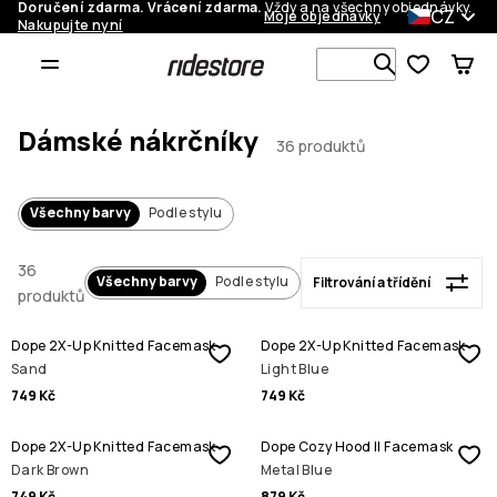
Doručení zdarma. Vrácení zdarma.
Vždy a na všechny objednávky.
CZ
Moje objednávky
Nakupujte nyní
Filtrování a třídění
Vyhledávej 
Dámské nákrčníky
36 produktů
Všechny barvy
Podle stylu
36
Všechny barvy
Podle stylu
Filtrování a třídění
produktů
Dope 2X-Up Knitted Facemask
Dope 2X-Up Knitted Facemask
Sand
Light Blue
749 Kč
749 Kč
Dope 2X-Up Knitted Facemask
Dope Cozy Hood II Facemask
Dark Brown
Metal Blue
749 Kč
879 Kč