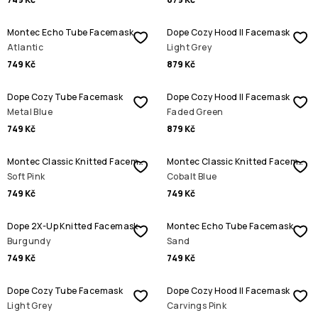
Montec Echo Tube Facemask
Dope Cozy Hood II Facemask
Atlantic
Light Grey
749 Kč
879 Kč
Dope Cozy Tube Facemask
Dope Cozy Hood II Facemask
Metal Blue
Faded Green
749 Kč
879 Kč
Montec Classic Knitted Facemask
Montec Classic Knitted Facemask
Soft Pink
Cobalt Blue
749 Kč
749 Kč
Dope 2X-Up Knitted Facemask
Montec Echo Tube Facemask
Burgundy
Sand
749 Kč
749 Kč
Dope Cozy Tube Facemask
Dope Cozy Hood II Facemask
Light Grey
Carvings Pink