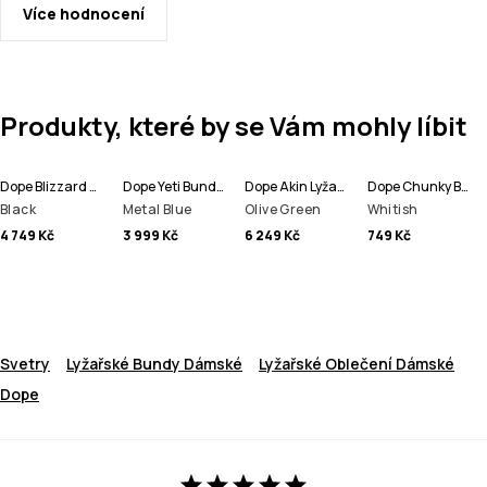
Více hodnocení
Produkty, které by se Vám mohly líbit
Dope Blizzard W Lyžařská Bunda Dámské
Dope Yeti Bunda na Snowboard Pánské
Dope Akin Lyžařská Bunda Pánské
Dope Chunky Beanie čepice
Black
Metal Blue
Olive Green
Whitish
4 749 Kč
3 999 Kč
6 249 Kč
749 Kč
Svetry
Lyžařské Bundy Dámské
Lyžařské Oblečení Dámské
Dope