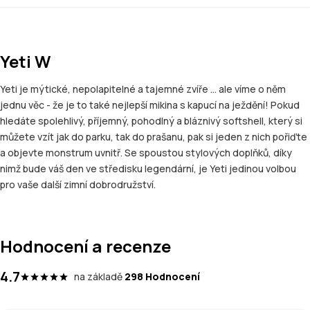
Yeti W
Yeti je mýtické, nepolapitelné a tajemné zvíře ... ale víme o něm
jednu věc - že je to také nejlepší mikina s kapucí na ježdění! Pokud
hledáte spolehlivý, příjemný, pohodlný a bláznivý softshell, který si
můžete vzít jak do parku, tak do prašanu, pak si jeden z nich pořiďte
a objevte monstrum uvnitř. Se spoustou stylových doplňků, díky
nimž bude váš den ve středisku legendární, je Yeti jedinou volbou
pro vaše další zimní dobrodružství.
Hodnocení a recenze
4.7
na základě
298 Hodnocení