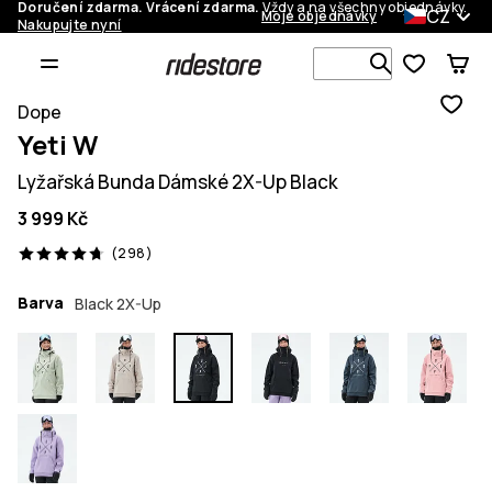
Doručení zdarma. Vrácení zdarma.
Vždy a na všechny objednávky.
CZ
Moje objednávky
Nakupujte nyní
Vyhledávej 
Dope
Yeti W
Lyžařská Bunda Dámské 2X-Up Black
3 999 Kč
298 recenze, 4.7/5
(298)
Barva
Black 2X-Up