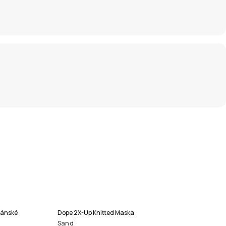
Pánské
Dope 2X-Up Knitted Maska
Sand