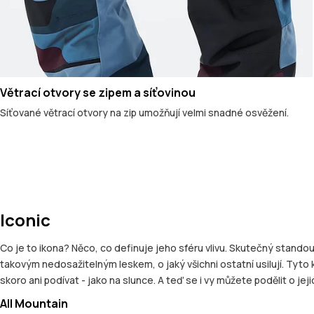
Větrací otvory se zipem a síťovinou
Síťované větrací otvory na zip umožňují velmi snadné osvěžení.
Iconic
Co je to ikona? Něco, co definuje jeho sféru vlivu. Skutečný standou
takovým nedosažitelným leskem, o jaký všichni ostatní usilují. Tyto
skoro ani podívat - jako na slunce. A teď se i vy můžete podělit o je
All Mountain