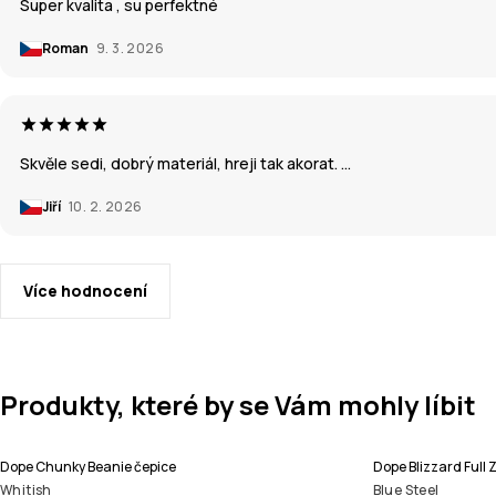
Super kvalita , su perfektné
Roman
9. 3. 2026
Skvěle sedi, dobrý materiál, hreji tak akorat. …
Jiří
10. 2. 2026
Více hodnocení
Produkty, které by se Vám mohly líbit
Dope Chunky Beanie čepice
Dope Blizzard Full
Whitish
Blue Steel