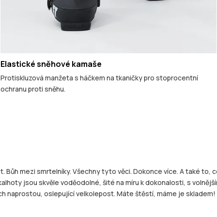
Elastické sněhové kamaše
Protiskluzová manžeta s háčkem na tkaničky pro stoprocentní
ochranu proti sněhu.
t. Bůh mezi smrtelníky. Všechny tyto věci. Dokonce více. A také to, c
 kalhoty jsou skvěle voděodolné, šité na míru k dokonalosti, s volně
jich naprostou, oslepující velkolepost. Máte štěstí, máme je skladem!