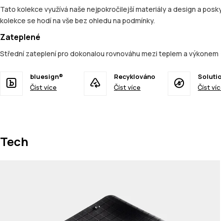
Tato kolekce využívá naše nejpokročilejší materiály a design a posky
kolekce se hodí na vše bez ohledu na podmínky.
Zateplené
Střední zateplení pro dokonalou rovnováhu mezi teplem a výkonem 
bluesign®
Recyklováno
Soluti
Číst více
Číst více
Číst ví
Tech