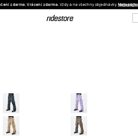
čení zdarma. Vrácení zdarma.
Vždy a na všechny objednávky.
Nakupujte
Moje obje