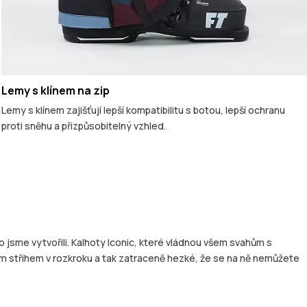
Lemy s klínem na zip
Lemy s klínem zajišťují lepší kompatibilitu s botou, lepší ochranu
proti sněhu a přizpůsobitelný vzhled.
o jsme vytvořili. Kalhoty Iconic, které vládnou všem svahům s
jším střihem v rozkroku a tak zatraceně hezké, že se na ně nemůžete