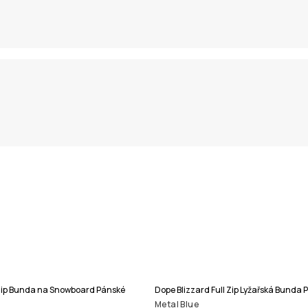
 Zip Bunda na Snowboard Pánské
Dope Blizzard Full Zip Lyžařská Bunda 
Metal Blue