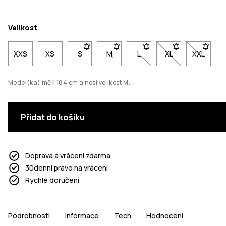
Velikost
XXS
XS
S
- Velikost S není dostupná. Klikni pro upozo
M
- Velikost M není dostupná. Klikni 
L
- Velikost L není dostupná
XL
- Velikost XL nen
XXL
- Veliko
Model(ka) měří 184 cm a nosí velikost M.
Přidat do košíku
Doprava a vrácení zdarma
30denní právo na vrácení
Rychlé doručení
Podrobnosti
Informace
Tech
Hodnocení