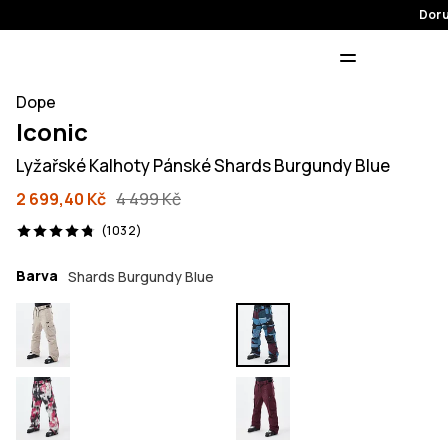
Doru
Dope
Iconic
Lyžařské Kalhoty Pánské Shards Burgundy Blue
2 699,40 Kč
4 499 Kč
1032 recenze, 4.8/5
(1032)
Barva
Shards Burgundy Blue