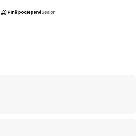
Plně podlepené
Sealon