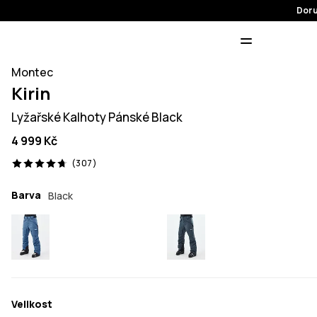
Doru
Montec
Kirin
Lyžařské Kalhoty Pánské Black
4 999 Kč
307 recenze, 4.7/5
(307)
Barva
Black
Velikost