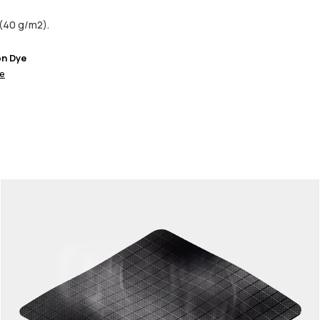
(40 g/m2).
on Dye
ce