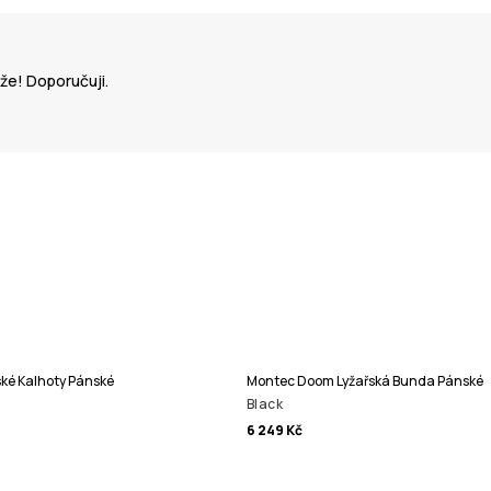
yže! Doporučuji.
ké Kalhoty Pánské
Montec Doom Lyžařská Bunda Pánské
Black
6 249 Kč