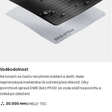
Voděodolnost
Na horách se často nevyhneš sněžení a dešti. Naše
nepromokavá membrána tě ochrání před vlhkostí. Díky
povrchové úpravě DWR (bez PFAS) se voda sráží na povrchu a
stéká po oblečení.
20.000 mm
SHIELD-TEC