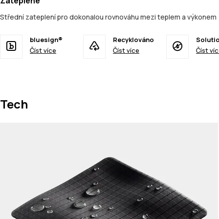
Zateplené
Střední zateplení pro dokonalou rovnováhu mezi teplem a výkonem 
bluesign®
Recyklováno
Soluti
Číst více
Číst více
Číst ví
Tech