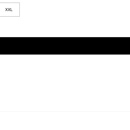
skladem
ní, až bude skladem
 pro upozornění, až bude skladem
XXL