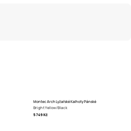
Montec Arch Lyžařské Kalhoty Pánské
Bright Yellow/Black
5 749 Kč