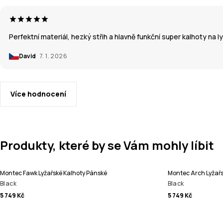
Perfektní materiál, hezký střih a hlavně funkční super kalhoty na l
David
7. 1. 2026
Více hodnocení
Produkty, které by se Vám mohly líbit
Montec Fawk Lyžařské Kalhoty Pánské
Montec Arch Lyžařs
Black
Black
5 749 Kč
5 749 Kč