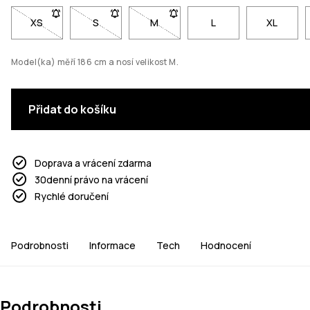
XS
- Velikost XS není dostupná. Klikni pro upozornění, až bude 
S
- Velikost S není dostupná. Klikni pro upozorně
M
- Velikost M není dostupná. Klikni
L
XL
Model(ka) měří 186 cm a nosí velikost M.
Přidat do košíku
Doprava a vrácení zdarma
30denní právo na vrácení
Rychlé doručení
Podrobnosti
Informace
Tech
Hodnocení
Podrobnosti