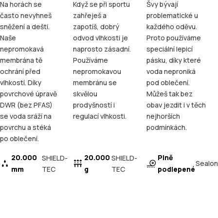
Na horách se
Když se při sportu
Švy bývají
často nevyhneš
zahřeješ a
problematické u
sněžení a dešti.
zapotíš, dobrý
každého oděvu.
Naše
odvod vlhkosti je
Proto používáme
nepromokavá
naprosto zásadní.
speciální lepicí
membrána tě
Používáme
pásku, díky které
ochrání před
nepromokavou
voda neproniká
vlhkostí. Díky
membránu se
pod oblečení.
povrchové úpravě
skvělou
Můžeš tak bez
DWR (bez PFAS)
prodyšností i
obav jezdit i v těch
se voda sráží na
regulací vlhkosti.
nejhorších
povrchu a stéká
podmínkách.
po oblečení.
20.000
20.000
Plně
SHIELD-
SHIELD-
Sealon
mm
TEC
g
TEC
podlepené