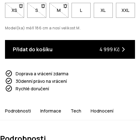
XS
- Velikost XS není dostupná. Klikni pro upozornění, až bude s
S
- Velikost S není dostupná. Klikni pro upozornění,
M
- Velikost M není dostupná. Klikni pro 
L
XL
XXL
Model(ka) měří 186 cm a nosí velikost M.
Přidat do košíku
4 999 Kč
Doprava a vrácení zdarma
30denní právo na vrácení
Rychlé doručení
Podrobnosti
Informace
Tech
Hodnocení
Podrobnosti