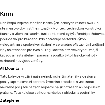
Kirin
Kirin čerpá inspiraci z našich klasických laclových kalhot Fawk. Se
stejným typickým střihem značky Montec, technickou konstrukcí
tkaniny a všemi základními funkcemi, které by lyžař mohl potřebovat,
jsou ideální pro každého, kdo potřebuje perfektní výkon
v elegantním a spolehlivém balení. A se snadno přístupnými vnějšími
zipy na stehnech pro rychlou regulaci teploty, velkorysou vnější
kapsou a nastavitelným pasem na poutko tyto klasické kalhoty
rozhodně nevyjdou z módy.
All Mountain
Tato kolekce využívá naše nejpokročilejší materiály a design a
poskytuje maximální ochranu životního prostředí a vlastnosti
navržené pro jízdu na těch nejnáročnějších trasách a v nejhlubším
prašanu. Tato kolekce se hodí na vše bez ohledu na podmínky.
Zateplené