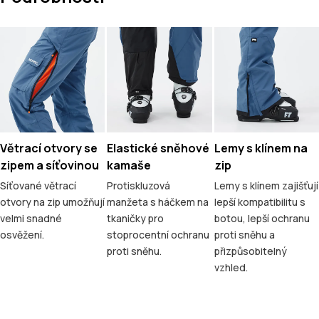
Větrací otvory se
Elastické sněhové
Lemy s klínem na
zipem a síťovinou
kamaše
zip
Síťované větrací
Protiskluzová
Lemy s klínem zajišťují
otvory na zip umožňují
manžeta s háčkem na
lepší kompatibilitu s
velmi snadné
tkaničky pro
botou, lepší ochranu
osvěžení.
stoprocentní ochranu
proti sněhu a
proti sněhu.
přizpůsobitelný
vzhled.