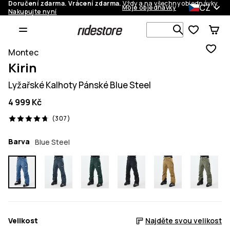
Doručení zdarma. Vrácení zdarma.
Vždy a na všechny objednávky.
CZ
Moje objednávky
Nakupujte nyní
Vyhledávej 
Montec
Kirin
Lyžařské Kalhoty Pánské Blue Steel
4 999 Kč
307 recenze, 4.7/5
(307)
Barva
Blue Steel
Velikost
Najděte svou velikost