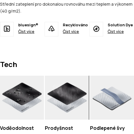
Střední zateplení pro dokonalou rovnováhu mezi teplem a výkonem
(40 g/m2).
bluesign®
Recyklováno
Solution Dye
Číst více
Číst více
Číst více
Tech
Voděodolnost
Prodyšnost
Podlepené švy