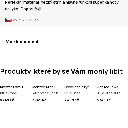
Perfektní materiál, hezký střih a hlavně funkční super kalhoty
na lyže! Doporučuji.
David
7. 1. 2026
Více hodnocení
Produkty, které by se Vám mohly líbit
Montec Fawk Lyžařská Bunda Pánské
Montec Arch Lyžařská Bunda Pánské
Dope Iconic Lyžařské Kalhoty Pánské
Montec Fawk Lyžařská Bunda Pánské
Blue Steel
Atlantic/Black
Blue Steel
Blue Steel/Black
5 749 Kč
5 749 Kč
4 499 Kč
5 749 Kč