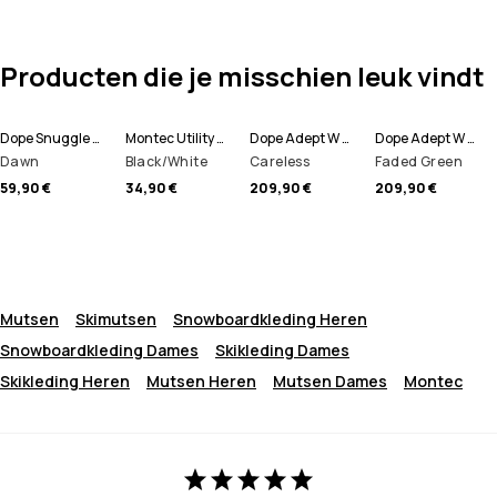
Producten die je misschien leuk vindt
Dope Snuggle W Basislaag Top Dames
Montec Utility Skihandschoenen
Dope Adept W Ski jas Dames
Dope Adept W Ski jas Dames
Dawn
Black/White
Careless
Faded Green
59,90 €
34,90 €
209,90 €
209,90 €
Mutsen
Skimutsen
Snowboardkleding Heren
Snowboardkleding Dames
Skikleding Dames
Skikleding Heren
Mutsen Heren
Mutsen Dames
Montec