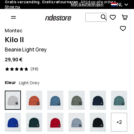
Gratis verzending. Gratis retourneren.
Altijd op alle orders.
NL
Mijn bestellingen
Shop nu
Zoek in 1 0
Montec
Kilo II
Beanie Light Grey
29,90 €
39 beoordelingen, 4.8/5
(39)
Kleur
Light Grey
+2