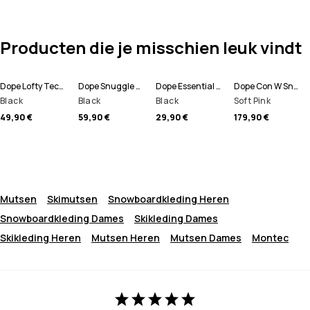
Producten die je misschien leuk vindt
Dope Lofty Tech Leggings Dames
Dope Snuggle W Basislaag Top Dames
Dope Essential Skisokken
Dope Con W Snowboard Broek Dames
Black
Black
Black
Soft Pink
49,90 €
59,90 €
29,90 €
179,90 €
Mutsen
Skimutsen
Snowboardkleding Heren
Snowboardkleding Dames
Skikleding Dames
Skikleding Heren
Mutsen Heren
Mutsen Dames
Montec