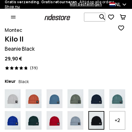
Gratis verzending. Gratis retourneren.
Altijd op alle orders.
NL
Mijn bestellingen
Shop nu
Zoek in 1 0
Montec
Kilo II
Beanie Black
29,90 €
39 beoordelingen, 4.8/5
(39)
Kleur
Black
+2