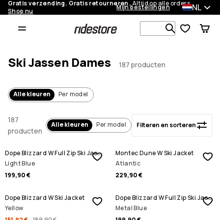
Gratis verzending. Gratis retourneren.
Altijd op alle orders.
NL
Mijn bestellingen
Shop nu
Filteren en sorteren
Zoek in 1 0
Ski Jassen Dames
187 producten
Alle kleuren
Per model
187
Alle kleuren
Per model
Filteren en sorteren
producten
Dope Blizzard W Full Zip Ski Jacket
Montec Dune W Ski Jacket
Light Blue
Atlantic
199,90 €
229,90 €
SALE
Dope Blizzard W Ski Jacket
Dope Blizzard W Full Zip Ski Jacket
Yellow
Metal Blue
151,92 €
189,90 €
199,90 €