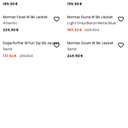
189,90 €
199,90 €
SALE
Montec Fawk W Ski Jacket
Montec Dune W Ski Jacket
Atlantic
Light Grey/Black/Metal Blue
229,90 €
183,92 €
229,90 €
SALE
Dope Puffer W Full Zip Ski Jacket
Montec Doom W Ski Jacket
Sand
Sand
131,94 €
219,90 €
249,90 €