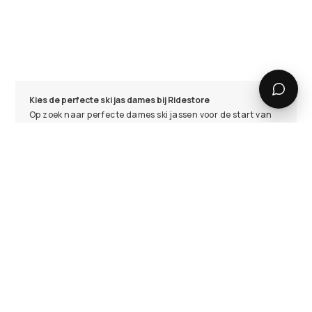
Kies de perfecte ski jas dames bij Ridestore
Op zoek naar perfecte dames ski jassen voor de start van
komend winterseizoen? Of je nu een freerider bent of
graag trucjes oefent, een ski-jas moet niet alleen stijlvol
maar ook functioneel zijn. Gelukkig is het aanbod voor
dames in de online winkel van Ridestore enorm. Combineer
elke stijl met praktische eigenschappen en ideale pasvorm
in je uitrusting zodat jij de hele dag kunt genieten van je
favoriete sport. Je kunt gaan voor jouw favoriete kleur, van
zwart of wit, blauw, groen, grijs, rood of roze.
Een goede ski jas biedt bescherming, comfort en
prestaties. Functionele kleding is essentieel in de bergen
en bij Ridestore vind je altijd een dames ski jas die aan jouw
technische eisen voldoet.
Technische eigenschappen van de skijas en functionele
details
Onze technische hardshell skijassen zijn ontworpen om je
te beschermen tegen elk type weer. Ze worden gemaakt