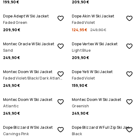
199,90 €
209,90 €
SALE
Dope Adept W Ski Jacket
Dope Akin W Ski Jacket
Faded Green
Faded Violet
209,90 €
124,95 €
249,90 €
Montec Oracle W Ski Jacket
Dope Vertex W Ski Jacket
Sand
Light Blue
249,90 €
209,90 €
Montec Doom W Ski Jacket
Dope Yeti W Ski Jacket
Faded Violet/Black/Dark Atlantic
Faded Violet
249,90 €
159,90 €
Montec Doom W Ski Jacket
Montec Doom W Ski Jacket
Atlantic
Greenish
249,90 €
249,90 €
Dope Blizzard W Ski Jacket
Dope Blizzard W Full Zip Ski Jacket
Carvings Pink
Black