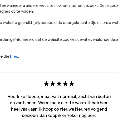
eten wanneer u andere websites op het internet bezoekt. Deze coo
gnes op te volgen.
e website gebruikt (bijvoorbeeld de doorgebrachte tijd op onze we
orden geïnformeerd dat de website cookies bevat evenals hoe dez
je die
hier.
.
Heerlijke fleece, maat valt normaal, zacht van buiten
en van binnen. Warm maar niet te warm. Ik heb hem
heel vaak aan. Ik hoop op nieuwe kleuren volgend
seizoen, dan koop ik er zeker nog een.