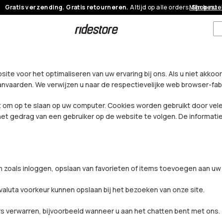
Gratis verzending. Gratis retourneren.
Altijd op alle orders.
Mijn beste
Shop nu
ite voor het optimaliseren van uw ervaring bij ons. Als u niet akko
aarden. We verwijzen u naar de respectievelijke web browser-fabri
gt om op te slaan op uw computer. Cookies worden gebruikt door ve
het gedrag van een gebruiker op de website te volgen. De informati
en zoals inloggen, opslaan van favorieten of items toevoegen aan u
 valuta voorkeur kunnen opslaan bij het bezoeken van onze site.
s verwarren, bijvoorbeeld wanneer u aan het chatten bent met ons.