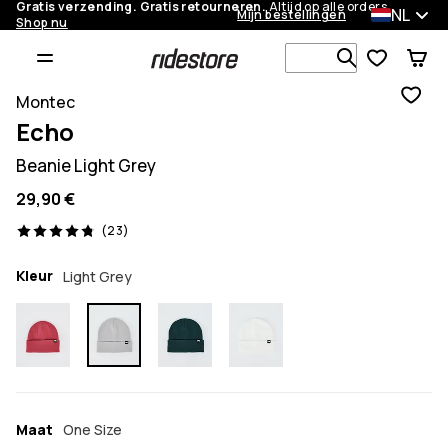
Gratis verzending. Gratis retourneren.
Altijd op alle orders.
NL
Mijn bestellingen
Shop nu
Zoek in 1 0
Montec
Echo
Beanie Light Grey
29,90 €
23 beoordelingen, 4.8/5
(23)
Kleur
Light Grey
Maat
One Size