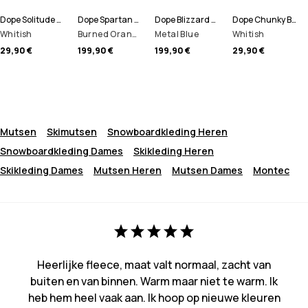
Dope Solitude Beanie
Dope Spartan Snowboard jas Heren
Dope Blizzard Full Zip Snowboard jas Heren
Dope Chunky Beanie
Whitish
Burned Orange
Metal Blue
Whitish
29,90 €
199,90 €
199,90 €
29,90 €
Mutsen
Skimutsen
Snowboardkleding Heren
Snowboardkleding Dames
Skikleding Heren
Skikleding Dames
Mutsen Heren
Mutsen Dames
Montec
Heerlijke fleece, maat valt normaal, zacht van
buiten en van binnen. Warm maar niet te warm. Ik
heb hem heel vaak aan. Ik hoop op nieuwe kleuren