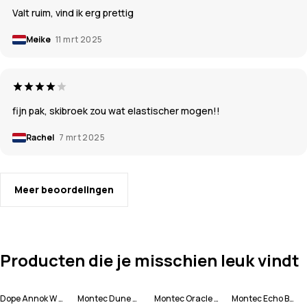
Valt ruim, vind ik erg prettig
Meike
11 mrt 2025
fijn pak, skibroek zou wat elastischer mogen!!
Rachel
7 mrt 2025
Meer beoordelingen
Producten die je misschien leuk vindt
Dope Annok W Snowboard jas Dames
Montec Dune W Ski jas Dames
Montec Oracle W Snowboard jas Dames
Montec Echo Beanie