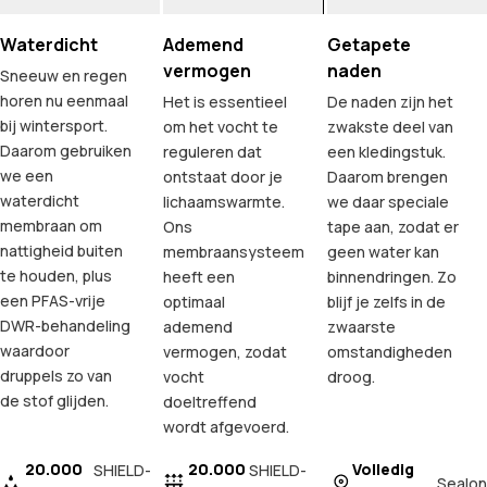
Waterdicht
Ademend
Getapete
vermogen
naden
Sneeuw en regen
horen nu eenmaal
Het is essentieel
De naden zijn het
bij wintersport.
om het vocht te
zwakste deel van
Daarom gebruiken
reguleren dat
een kledingstuk.
we een
ontstaat door je
Daarom brengen
waterdicht
lichaamswarmte.
we daar speciale
membraan om
Ons
tape aan, zodat er
nattigheid buiten
membraansysteem
geen water kan
te houden, plus
heeft een
binnendringen. Zo
een PFAS-vrije
optimaal
blijf je zelfs in de
DWR-behandeling
ademend
zwaarste
waardoor
vermogen, zodat
omstandigheden
druppels zo van
vocht
droog.
de stof glijden.
doeltreffend
wordt afgevoerd.
20.000
20.000
Volledig
SHIELD-
SHIELD-
Sealon