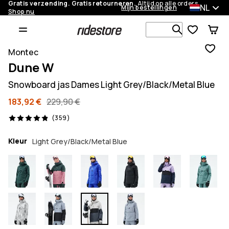
Gratis verzending. Gratis retourneren.
Altijd op alle orders.
NL
Mijn bestellingen
Shop nu
Zoek in 1 0
Montec
Dune W
Snowboard jas Dames Light Grey/Black/Metal Blue
183,92 €
229,90 €
359 beoordelingen, 4.9/5
(359)
Kleur
Light Grey/Black/Metal Blue