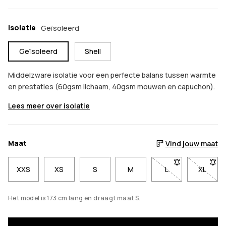
Isolatie
Geïsoleerd
Geïsoleerd
Shell
Middelzware isolatie voor een perfecte balans tussen warmte
en prestaties (60gsm lichaam, 40gsm mouwen en capuchon).
Lees meer over isolatie
Maat
Vind jouw maat
XXS
XS
S
M
L
- Maat L niet bes
XL
- Maat
Het model is 173 cm lang en draagt maat S.