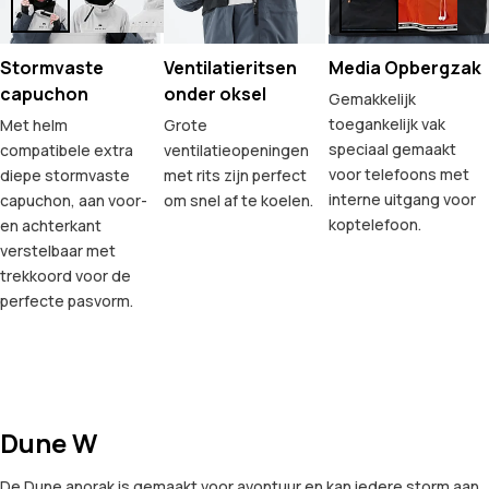
Stormvaste
Ventilatieritsen
Media Opbergzak
capuchon
onder oksel
Gemakkelijk
toegankelijk vak
Met helm
Grote
speciaal gemaakt
compatibele extra
ventilatieopeningen
voor telefoons met
diepe stormvaste
met rits zijn perfect
interne uitgang voor
capuchon, aan voor-
om snel af te koelen.
koptelefoon.
en achterkant
verstelbaar met
trekkoord voor de
perfecte pasvorm.
Dune W
De Dune anorak is gemaakt voor avontuur en kan iedere storm aan.