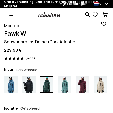
Gratis verzending. Gratis retourneren.
Altijd op alle orders.
NL
Mijn bestellingen
Shop nu
Zoek in 1 0
Montec
Fawk W
Snowboard jas Dames Dark Atlantic
229,90 €
469 beoordelingen, 4.8/5
(469)
Kleur
Dark Atlantic
Isolatie
Geïsoleerd