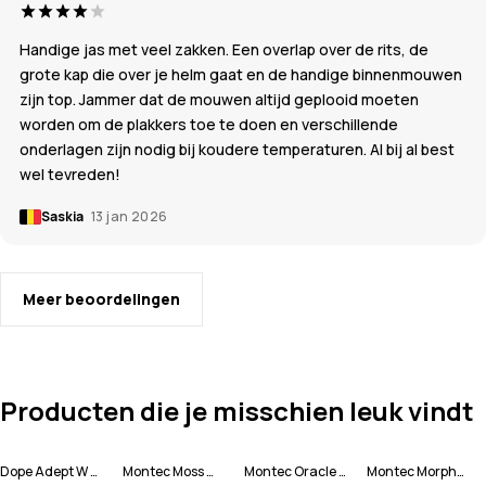
Handige jas met veel zakken. Een overlap over de rits, de
grote kap die over je helm gaat en de handige binnenmouwen
zijn top. Jammer dat de mouwen altijd geplooid moeten
worden om de plakkers toe te doen en verschillende
onderlagen zijn nodig bij koudere temperaturen. Al bij al best
wel tevreden!
Saskia
13 jan 2026
Meer beoordelingen
Producten die je misschien leuk vindt
Dope Adept W Snowboard jas Dames
Montec Moss W Snowboard jas Dames
Montec Oracle W Snowboard jas Dames
Montec Morpheus W Snowboard jas Dames