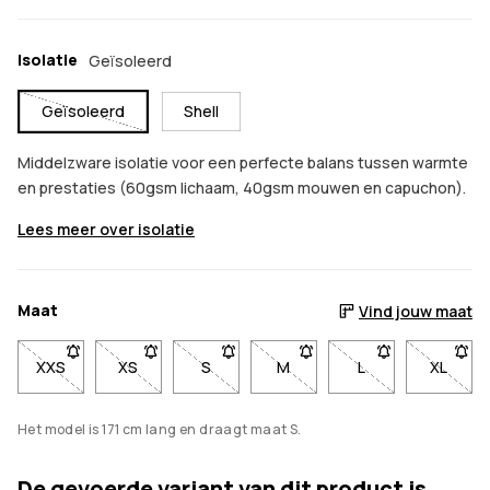
Isolatie
Geïsoleerd
Geïsoleerd
Shell
Middelzware isolatie voor een perfecte balans tussen warmte
en prestaties (60gsm lichaam, 40gsm mouwen en capuchon).
Lees meer over isolatie
Maat
Vind jouw maat
XXS
- Maat XXS niet beschikbaar. Klik om op de hoogte te worde
XS
- Maat XS niet beschikbaar. Klik om op de hoogte
S
- Maat S niet beschikbaar. Klik om op 
M
- Maat M niet beschikbaar. 
L
- Maat L niet bes
XL
- Maat
Het model is 171 cm lang en draagt maat S.
De gevoerde variant van dit product is