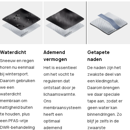
Waterdicht
Ademend
Getapete
vermogen
naden
Sneeuw en regen
horen nu eenmaal
Het is essentieel
De naden zijn het
bij wintersport.
om het vocht te
zwakste deel van
Daarom gebruiken
reguleren dat
een kledingstuk.
we een
ontstaat door je
Daarom brengen
waterdicht
lichaamswarmte.
we daar speciale
membraan om
Ons
tape aan, zodat er
nattigheid buiten
membraansysteem
geen water kan
te houden, plus
heeft een
binnendringen. Zo
een PFAS-vrije
optimaal
blijf je zelfs in de
DWR-behandeling
ademend
zwaarste