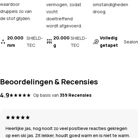
waardoor
vermogen, zodat
omstandigheden
druppels zo van
vocht
droog.
de stof glijden.
doeltreffend
wordt afgevoerd.
20.000
20.000
Volledig
SHIELD-
SHIELD-
Sealon
mm
TEC
g
TEC
getapet
Beoordelingen & Recensies
4.9
Op basis van
359 Recensies
Heerlijke jas, nog nooit zo veel positieve reacties gekregen
op een ski jas. Zit lekker, houdt goed warm en is niet te warm.