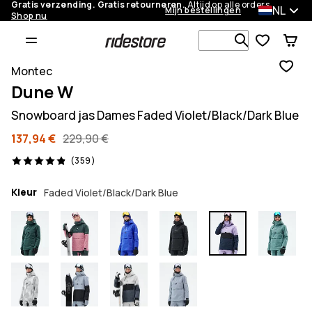
Gratis verzending. Gratis retourneren.
Altijd op alle orders.
NL
Mijn bestellingen
Shop nu
Zoek in 1 0
Montec
Dune W
Snowboard jas Dames Faded Violet/Black/Dark Blue
137,94 €
229,90 €
359 beoordelingen, 4.9/5
(359)
Kleur
Faded Violet/Black/Dark Blue