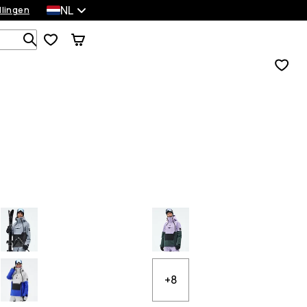
NL
llingen
Zoek in 1 000+ producten
+8