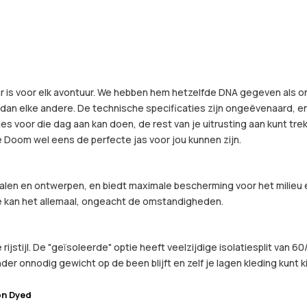
ar is voor elk avontuur. We hebben hem hetzelfde DNA gegeven als 
dan elke andere. De technische specificaties zijn ongeëvenaard, en 
s voor die dag aan kan doen, de rest van je uitrusting aan kunt trek
de Doom wel eens de perfecte jas voor jou kunnen zijn.
len en ontwerpen, en biedt maximale bescherming voor het milieu e
 kan het allemaal, ongeacht de omstandigheden.
 rijstijl. De "geïsoleerde" optie heeft veelzijdige isolatiesplit va
der onnodig gewicht op de been blijft en zelf je lagen kleding kunt k
on Dyed