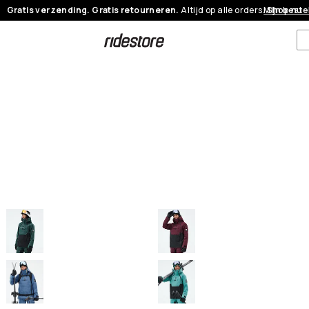
Gratis verzending. Gratis retourneren.
Altijd op alle orders.
Mijn beste
Shop nu