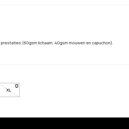
en prestaties (60gsm lichaam, 40gsm mouwen en capuchon).
m op de hoogte te worden gebracht wanneer het weer op voorraad is
kbaar. Klik om op de hoogte te worden gebracht wanneer het weer o
 niet beschikbaar. Klik om op de hoogte te worden gebracht wanneer
XL
- Maat XL niet beschikbaar. Klik om op de hoogte te worden ge