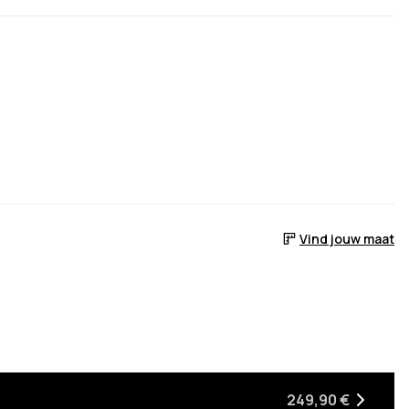
Vind jouw maat
p voorraad is
 het weer op voorraad is
bracht wanneer het weer op voorraad is
249,90 €