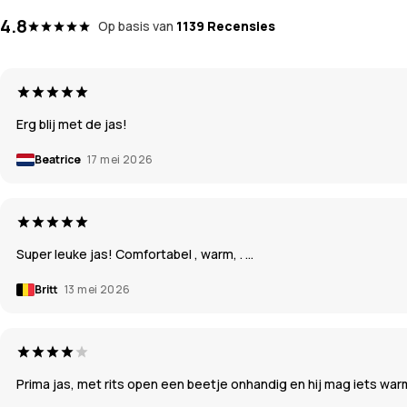
4.8
Op basis van
1139 Recensies
Erg blij met de jas!
Beatrice
17 mei 2026
Super leuke jas! Comfortabel , warm, . …
Britt
13 mei 2026
Prima jas, met rits open een beetje onhandig en hij mag iets war