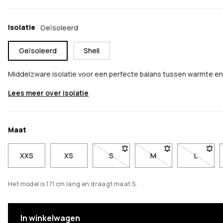
Isolatie
Geïsoleerd
Geïsoleerd
Shell
Middelzware isolatie voor een perfecte balans tussen warmte 
Lees meer over isolatie
Maat
XXS
XS
S
- Maat S niet beschikbaar. Klik o
M
- Maat M niet beschi
L
- Maat L
Het model is 171 cm lang en draagt maat S.
In winkelwagen