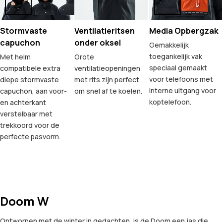
Stormvaste
Ventilatieritsen
Media Opbergzak
capuchon
onder oksel
Gemakkelijk
toegankelijk vak
Met helm
Grote
speciaal gemaakt
compatibele extra
ventilatieopeningen
voor telefoons met
diepe stormvaste
met rits zijn perfect
interne uitgang voor
capuchon, aan voor-
om snel af te koelen.
koptelefoon.
en achterkant
verstelbaar met
trekkoord voor de
perfecte pasvorm.
Doom W
Ontworpen met de winter in gedachten, is de Doom een jas die