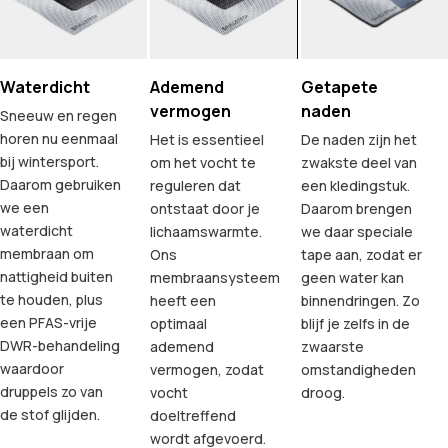
Waterdicht
Ademend
Getapete
vermogen
naden
Sneeuw en regen
horen nu eenmaal
Het is essentieel
De naden zijn het
bij wintersport.
om het vocht te
zwakste deel van
Daarom gebruiken
reguleren dat
een kledingstuk.
we een
ontstaat door je
Daarom brengen
waterdicht
lichaamswarmte.
we daar speciale
membraan om
Ons
tape aan, zodat er
nattigheid buiten
membraansysteem
geen water kan
te houden, plus
heeft een
binnendringen. Zo
een PFAS-vrije
optimaal
blijf je zelfs in de
DWR-behandeling
ademend
zwaarste
waardoor
vermogen, zodat
omstandigheden
druppels zo van
vocht
droog.
de stof glijden.
doeltreffend
wordt afgevoerd.