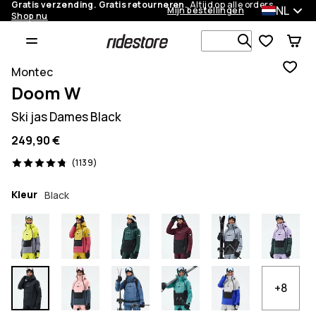
Gratis verzending. Gratis retourneren.
Altijd op alle orders.
NL
Mijn bestellingen
Shop nu
Zoek in 1 0
Montec
Doom W
Ski jas Dames Black
249,90 €
1139 beoordelingen, 4.8/5
(1139)
Kleur
Black
+8