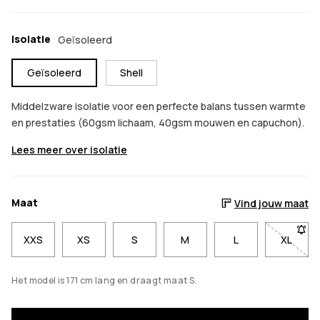
Isolatie
Geïsoleerd
Geïsoleerd
Shell
Middelzware isolatie voor een perfecte balans tussen warmte
en prestaties (60gsm lichaam, 40gsm mouwen en capuchon).
Lees meer over isolatie
Maat
Vind jouw maat
XXS
XS
S
M
L
XL
- Maat
Het model is 171 cm lang en draagt maat S.