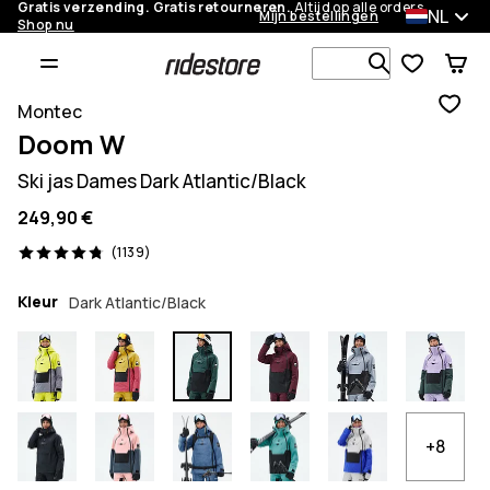
Gratis verzending. Gratis retourneren.
Altijd op alle orders.
NL
Mijn bestellingen
Shop nu
Zoek in 1 0
Montec
Doom W
Ski jas Dames Dark Atlantic/Black
249,90 €
1139 beoordelingen, 4.8/5
(1139)
Kleur
Dark Atlantic/Black
+8