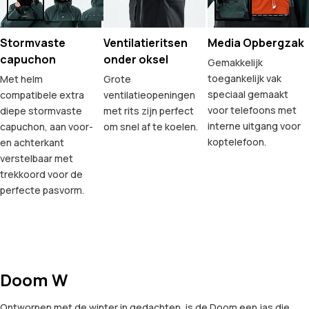
Stormvaste
Ventilatieritsen
Media Opbergzak
capuchon
onder oksel
Gemakkelijk
toegankelijk vak
Met helm
Grote
speciaal gemaakt
compatibele extra
ventilatieopeningen
voor telefoons met
diepe stormvaste
met rits zijn perfect
interne uitgang voor
capuchon, aan voor-
om snel af te koelen.
koptelefoon.
en achterkant
verstelbaar met
trekkoord voor de
perfecte pasvorm.
Doom W
Ontworpen met de winter in gedachten, is de Doom een jas die