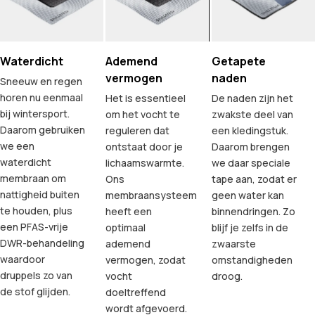
Waterdicht
Ademend
Getapete
vermogen
naden
Sneeuw en regen
horen nu eenmaal
Het is essentieel
De naden zijn het
bij wintersport.
om het vocht te
zwakste deel van
Daarom gebruiken
reguleren dat
een kledingstuk.
we een
ontstaat door je
Daarom brengen
waterdicht
lichaamswarmte.
we daar speciale
membraan om
Ons
tape aan, zodat er
nattigheid buiten
membraansysteem
geen water kan
te houden, plus
heeft een
binnendringen. Zo
een PFAS-vrije
optimaal
blijf je zelfs in de
DWR-behandeling
ademend
zwaarste
waardoor
vermogen, zodat
omstandigheden
druppels zo van
vocht
droog.
de stof glijden.
doeltreffend
wordt afgevoerd.