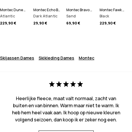
Montec Dune W Ski jas Dames
Montec Echo Beanie
Montec Bravo W Fleece Trui Dames
Montec Fawk W Skibroek Dames
Atlantic
Dark Atlantic
Sand
Black
229,90 €
29,90 €
69,90 €
229,90 €
Skijassen Dames
Skikleding Dames
Montec
Heerlijke fleece, maat valt normaal, zacht van
buiten en van binnen. Warm maar niet te warm. Ik
heb hem heel vaak aan. Ik hoop op nieuwe kleuren
volgend seizoen, dan koop ik er zeker nog een.