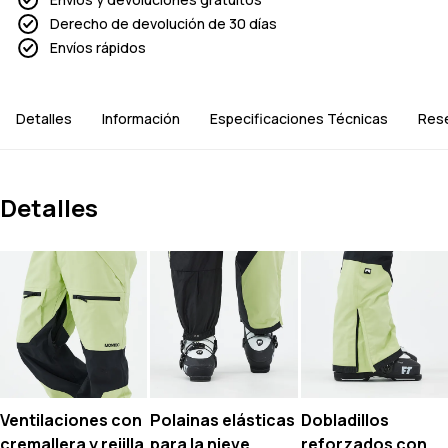
Derecho de devolución de 30 días
Envíos rápidos
Detalles
Información
Especificaciones Técnicas
Res
Detalles
Ventilaciones con
Polainas elásticas
Dobladillos
cremallera y rejilla
para la nieve
reforzados con