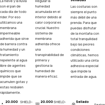
La nieve y la lluvia
Regular la
son el pan de
humedad
Las costuras son
cada día de todo
acumulada en el
siempre el punto
rider. Por eso
interior debido al
más débil de una
utilizamos una
calor corporal es
prenda. Para que
membrana
crucial. Nuestro
puedas disfrutar
impermeable
sistema de
de la montaña con
adherida que sirve
membrana
total tranquilidad
de barrera contra
adherida ofrece
bajo las peores
la humedad y un
una
condiciones
tratamiento
transpirabilidad de
climáticas, hemos
repelente al agua
primera y
utilizado una cinta
libre de agentes
gestiona la
adhesiva especial
químicos que
humedad de
que impide la
impide que se
manera eficaz.
entrada de agua.
acumulen gotas y
estas resbalen
rápidamente.
20.000
20.000
Sellado
SHIELD-
SHIELD-
Sealon