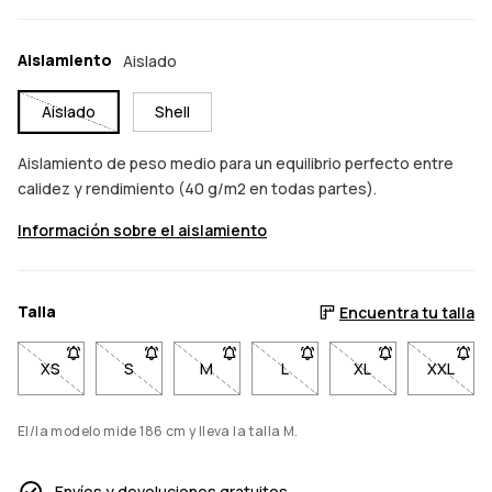
Aislamiento
Aislado
Aislado
Shell
Aislamiento de peso medio para un equilibrio perfecto entre
calidez y rendimiento (40 g/m2 en todas partes).
Información sobre el aislamiento
Talla
Encuentra tu talla
XS
- Talla XS no disponible. Haz clic para ser notificado cuando 
S
- Talla S no disponible. Haz clic para ser notifica
M
- Talla M no disponible. Haz clic para s
L
- Talla L no disponible. Haz 
XL
- Talla XL no disp
XXL
- Talla
El/la modelo mide 186 cm y lleva la talla M.
Envíos y devoluciones gratuitos