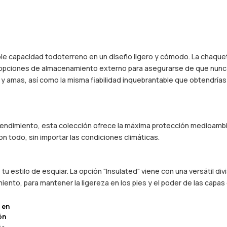
íble capacidad todoterreno en un diseño ligero y cómodo. La chaquet
 opciones de almacenamiento externo para asegurarse de que nunca
 amas, así como la misma fiabilidad inquebrantable que obtendrías 
 rendimiento, esta colección ofrece la máxima protección medioambie
n todo, sin importar las condiciones climáticas.
 estilo de esquiar. La opción "Insulated" viene con una versátil di
miento, para mantener la ligereza en los pies y el poder de las capas
 en
ón