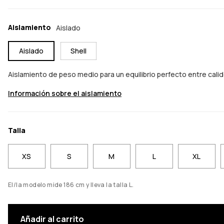
Aislamiento
Aislado
Aislado
Shell
Aislamiento de peso medio para un equilibrio perfecto entre cal
Información sobre el aislamiento
Talla
XS
S
M
L
XL
El/la modelo mide 186 cm y lleva la talla L.
Añadir al carrito