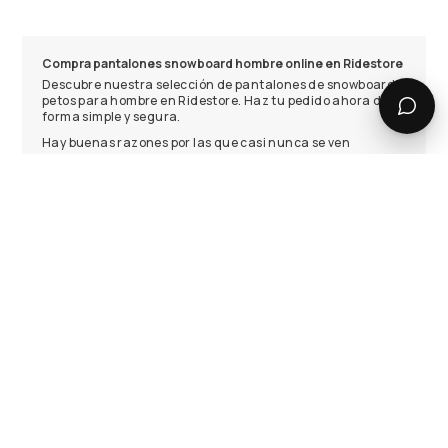
Compra pantalones snowboard hombre online en Ridestore
Descubre nuestra selección de pantalones de snowboard y
petos para hombre en Ridestore. Haz tu pedido ahora de
forma simple y segura.
Hay buenas razones por las que casi nunca se ven
snowboarders con vaqueros en las pistas. Los pantalones
de snowboard perfectos tienen que ofrecer funcionalidad,
comodidad y estilo. Es esencial que te mantengan seco
durante su uso. Además, te mantienen caliente durante
los días fríos, pero no demasiado cuando hace sol. Si
necesitas darlo todo en las laderas, es importante
encontrar un par que te proteja y sea resistente a la
abrasión cuando entre en contacto con la nieve y con tu
tabla.
Pantalones de snowboard para hombre con tecnología
avanzada
En Ridestore encontrarás pantalones de snowboard
resistentes que te aseguran estar caliente y seco durante
todo el día. Gracias a sus membranas transpirables,
ofrecen un excelente rendimiento contra la humedad y la
nieve, garantizando diversión dentro y fuera de la tabla
para hombres que practican snowboarding.