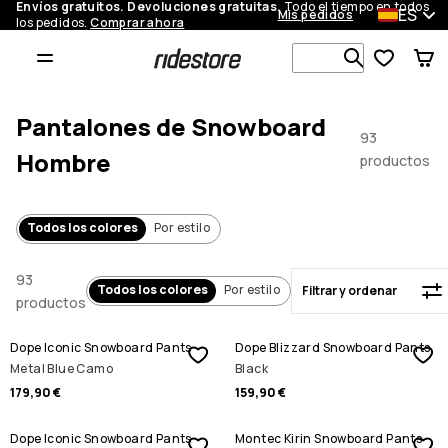
Envíos gratuitos. Devoluciones gratuitas.
Todo el tiempo en todos
ES
Mis pedidos
los pedidos.
Comprar ahora
Filtrar y ordenar
Busca en m
Pantalones de Snowboard
93
Hombre
productos
Todos los colores
Por estilo
93
Todos los colores
Por estilo
Filtrar y ordenar
productos
Dope Iconic Snowboard Pants
Dope Blizzard Snowboard Pants
Metal Blue Camo
Black
179,90 €
159,90 €
Dope Iconic Snowboard Pants
Montec Kirin Snowboard Pants