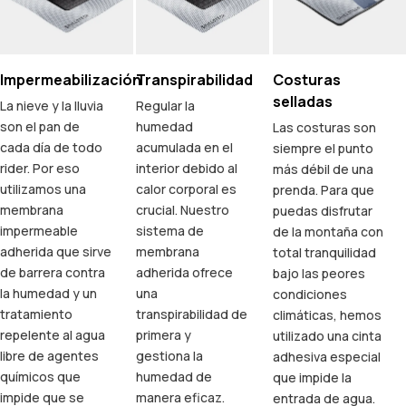
Impermeabilización
Transpirabilidad
Costuras
selladas
La nieve y la lluvia
Regular la
son el pan de
humedad
Las costuras son
cada día de todo
acumulada en el
siempre el punto
rider. Por eso
interior debido al
más débil de una
utilizamos una
calor corporal es
prenda. Para que
membrana
crucial. Nuestro
puedas disfrutar
impermeable
sistema de
de la montaña con
adherida que sirve
membrana
total tranquilidad
de barrera contra
adherida ofrece
bajo las peores
la humedad y un
una
condiciones
tratamiento
transpirabilidad de
climáticas, hemos
repelente al agua
primera y
utilizado una cinta
libre de agentes
gestiona la
adhesiva especial
químicos que
humedad de
que impide la
impide que se
manera eficaz.
entrada de agua.