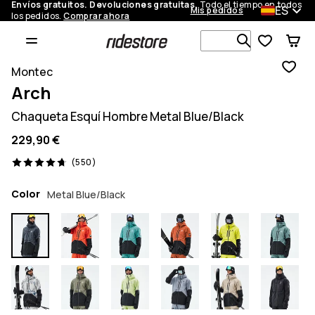
Envíos gratuitos. Devoluciones gratuitas.
Todo el tiempo en todos
ES
Mis pedidos
los pedidos.
Comprar ahora
Busca en má
Montec
Arch
Chaqueta Esquí Hombre Metal Blue/Black
229,90 €
550 opiniones, 4.7/5
(550)
Color
Metal Blue/Black