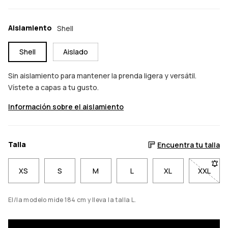
Aislamiento
Shell
Shell
Aislado
Sin aislamiento para mantener la prenda ligera y versátil.
Vístete a capas a tu gusto.
Información sobre el aislamiento
Talla
Encuentra tu talla
XS
S
M
L
XL
XXL
- Talla
El/la modelo mide 184 cm y lleva la talla L.