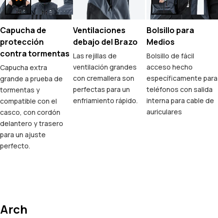
Capucha de
Ventilaciones
Bolsillo para
protección
debajo del Brazo
Medios
contra tormentas
Las rejillas de
Bolsillo de fácil
ventilación grandes
acceso hecho
Capucha extra
con cremallera son
específicamente para
grande a prueba de
perfectas para un
teléfonos con salida
tormentas y
enfriamiento rápido.
interna para cable de
compatible con el
auriculares
casco, con cordón
delantero y trasero
para un ajuste
perfecto.
Arch