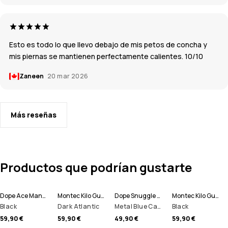
Esto es todo lo que llevo debajo de mis petos de concha y
mis piernas se mantienen perfectamente calientes. 10/10
Zaneen
20 mar 2026
Más reseñas
Productos que podrían gustarte
Dope Ace Manoplas
Montec Kilo Guantes de esquí
Dope Snuggle Pantalón Térmico Hombre
Montec Kilo Guantes de esquí
Black
Dark Atlantic
Metal Blue Camo
Black
59,90 €
59,90 €
49,90 €
59,90 €