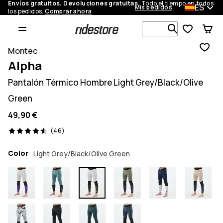
Envíos gratuitos. Devoluciones gratuitas.
Todo el tiempo en todos
ES
Mis pedidos
los pedidos.
Comprar ahora
Busca en má
Montec
Alpha
Pantalón Térmico Hombre Light Grey/Black/Olive
Green
49,90 €
46 opiniones, 4.6/5
(46)
Color
Light Grey/Black/Olive Green