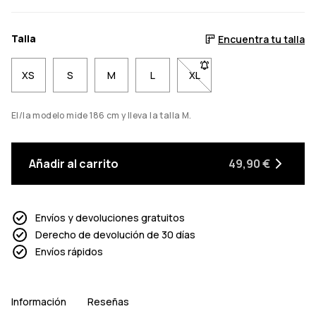
Talla
Encuentra tu talla
XS
S
M
L
XL
- Talla XL no disponible. 
El/la modelo mide 186 cm y lleva la talla M.
Añadir al carrito
49,90 €
Envíos y devoluciones gratuitos
Derecho de devolución de 30 días
Envíos rápidos
Información
Reseñas