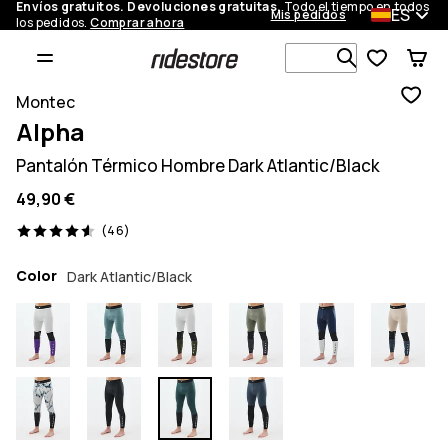
Envíos gratuitos. Devoluciones gratuitas.
Todo el tiempo en todos
ES
Mis pedidos
los pedidos.
Comprar ahora
Busca en má
Montec
Alpha
Pantalón Térmico Hombre Dark Atlantic/Black
49,90 €
46 opiniones, 4.6/5
(46)
Color
Dark Atlantic/Black