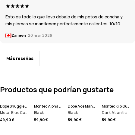
Esto es todo lo que llevo debajo de mis petos de concha y
mis piernas se mantienen perfectamente calientes. 10/10
Zaneen
20 mar 2026
Más reseñas
Productos que podrían gustarte
Dope Snuggle Pantalón Térmico Hombre
Montec Alpha Camiseta Térmica Hombre
Dope Ace Manoplas
Montec Kilo Guantes de esquí
Metal Blue Camo
Black
Black
Dark Atlantic
49,90 €
59,90 €
59,90 €
59,90 €