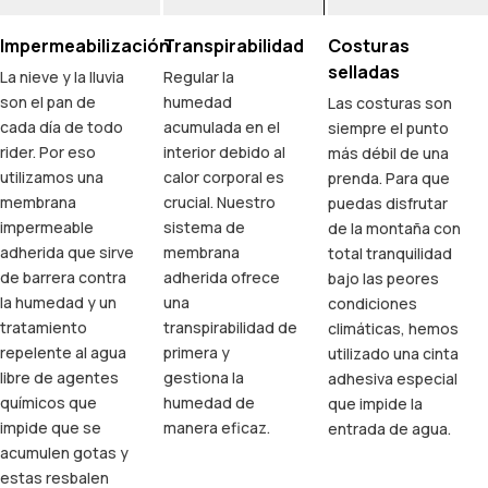
Impermeabilización
Transpirabilidad
Costuras
selladas
La nieve y la lluvia
Regular la
son el pan de
humedad
Las costuras son
cada día de todo
acumulada en el
siempre el punto
rider. Por eso
interior debido al
más débil de una
utilizamos una
calor corporal es
prenda. Para que
membrana
crucial. Nuestro
puedas disfrutar
impermeable
sistema de
de la montaña con
adherida que sirve
membrana
total tranquilidad
de barrera contra
adherida ofrece
bajo las peores
la humedad y un
una
condiciones
tratamiento
transpirabilidad de
climáticas, hemos
repelente al agua
primera y
utilizado una cinta
libre de agentes
gestiona la
adhesiva especial
químicos que
humedad de
que impide la
impide que se
manera eficaz.
entrada de agua.
acumulen gotas y
estas resbalen