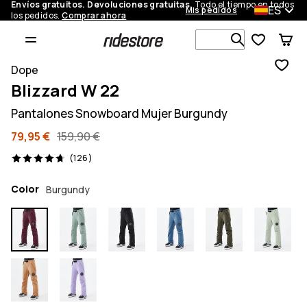
Envíos gratuitos. Devoluciones gratuitas.
Todo el tiempo en todos
ES
Mis pedidos
los pedidos.
Comprar ahora
Busca en má
Dope
Blizzard W 22
Pantalones Snowboard Mujer Burgundy
79,95 €
159,90 €
126 opiniones, 4.7/5
(126)
Color
Burgundy