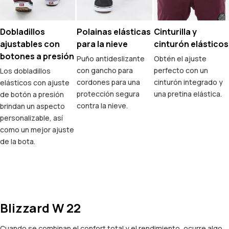
Dobladillos
Polainas elásticas
Cinturilla y
ajustables con
para la nieve
cinturón elásticos
botones a presión
Puño antideslizante
Obtén el ajuste
con gancho para
perfecto con un
Los dobladillos
cordones para una
cinturón integrado y
elásticos con ajuste
protección segura
una pretina elástica.
de botón a presión
contra la nieve.
brindan un aspecto
personalizable, así
como un mejor ajuste
de la bota.
Blizzard W 22
Cuando se combinan el confort total y el rendimiento, ocurre algo