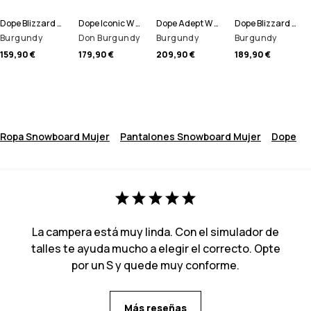
Dope Blizzard W 2024 Pantalones Snowboard Mujer
Dope Iconic W Pantalones Snowboard Mujer
Dope Adept W Chaqueta Snowboard Mujer
Dope Blizzard W Chaqueta Snowboard Mujer
Burgundy
Don Burgundy
Burgundy
Burgundy
159,90 €
179,90 €
209,90 €
189,90 €
Ropa Snowboard Mujer
Pantalones Snowboard Mujer
Dope
La campera está muy linda. Con el simulador de
talles te ayuda mucho a elegir el correcto. Opte
por un S y quede muy conforme.
Más reseñas