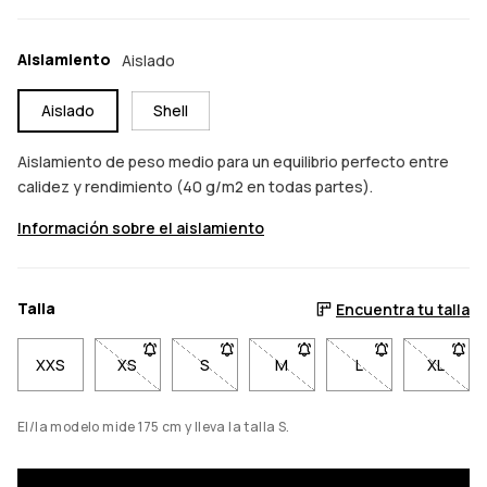
Aislamiento
Aislado
Aislado
Shell
Aislamiento de peso medio para un equilibrio perfecto entre
calidez y rendimiento (40 g/m2 en todas partes).
Información sobre el aislamiento
Talla
Encuentra tu talla
XXS
XS
- Talla XS no disponible. Haz clic para ser notific
S
- Talla S no disponible. Haz clic para s
M
- Talla M no disponible. Haz 
L
- Talla L no dispo
XL
- Talla
El/la modelo mide 175 cm y lleva la talla S.