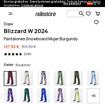
Envíos gratuitos. Devoluciones gratuitas.
Todo el tiempo en todos
ES
Mis pedidos
los pedidos.
Comprar ahora
Busca en má
Dope
Blizzard W 2024
Pantalones Snowboard Mujer Burgundy
127,92 €
159,90 €
218 opiniones, 4.7/5
(218)
Color
Burgundy
+6