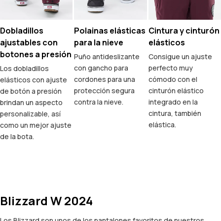
Dobladillos
Polainas elásticas
Cintura y cinturón
ajustables con
para la nieve
elásticos
botones a presión
Puño antideslizante
Consigue un ajuste
con gancho para
perfecto muy
Los dobladillos
cordones para una
cómodo con el
elásticos con ajuste
protección segura
cinturón elástico
de botón a presión
contra la nieve.
integrado en la
brindan un aspecto
cintura, también
personalizable, así
elástica.
como un mejor ajuste
de la bota.
Blizzard W 2024
Los Blizzard son unos de los pantalones favoritos de nuestros