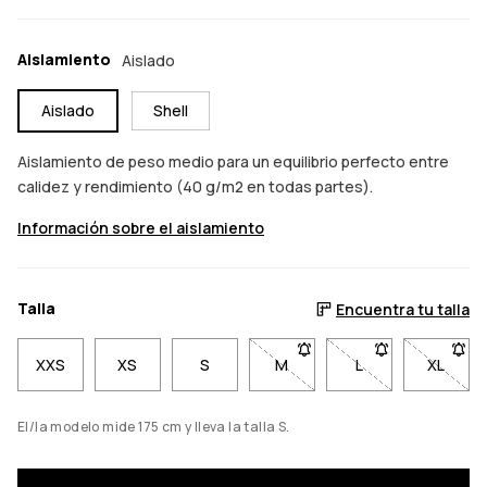
Aislamiento
Aislado
Aislado
Shell
Aislamiento de peso medio para un equilibrio perfecto entre
calidez y rendimiento (40 g/m2 en todas partes).
Información sobre el aislamiento
Talla
Encuentra tu talla
XXS
XS
S
M
- Talla M no disponible. Haz 
L
- Talla L no dispo
XL
- Talla
El/la modelo mide 175 cm y lleva la talla S.