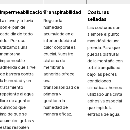
Impermeabilización
Transpirabilidad
Costuras
selladas
La nieve y la lluvia
Regular la
son el pan de
humedad
Las costuras son
cada día de todo
acumulada en el
siempre el punto
rider. Por eso
interior debido al
más débil de una
utilizamos una
calor corporal es
prenda. Para que
membrana
crucial. Nuestro
puedas disfrutar
impermeable
sistema de
de la montaña con
adherida que sirve
membrana
total tranquilidad
de barrera contra
adherida ofrece
bajo las peores
la humedad y un
una
condiciones
tratamiento
transpirabilidad de
climáticas, hemos
repelente al agua
primera y
utilizado una cinta
libre de agentes
gestiona la
adhesiva especial
químicos que
humedad de
que impide la
impide que se
manera eficaz.
entrada de agua.
acumulen gotas y
estas resbalen