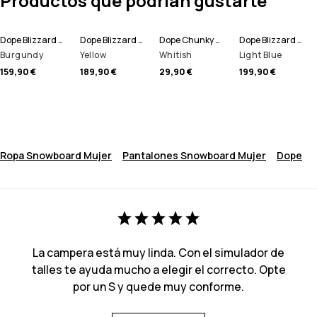
Productos que podrían gustarte
Dope Blizzard W 22 Pantalones Snowboard Mujer
Dope Blizzard W Chaqueta Snowboard Mujer
Dope Chunky Gorro
Dope Blizzard W Full Zip Chaqueta Snowboard Mujer
Burgundy
Yellow
Whitish
Light Blue
159,90 €
189,90 €
29,90 €
199,90 €
Ropa Snowboard Mujer
Pantalones Snowboard Mujer
Dope
La campera está muy linda. Con el simulador de
talles te ayuda mucho a elegir el correcto. Opte
por un S y quede muy conforme.