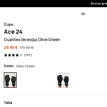
Envíos gra
Dope
Ace 24
Guantes de esquí Olive Green
29,95 €
59,90 €
197 opiniones, 4.2/5
(197)
Color
Olive Green
Talla