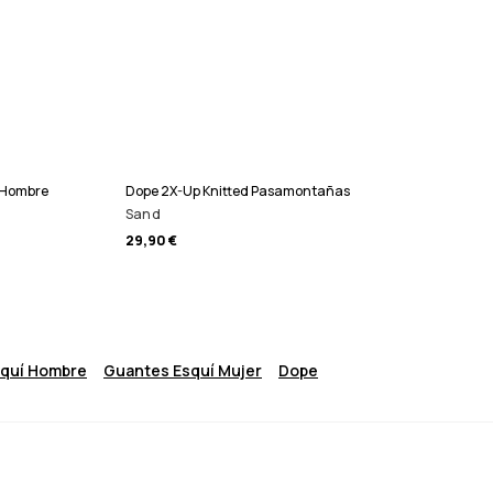
í Hombre
Dope 2X-Up Knitted Pasamontañas
Sand
29,90 €
squí Hombre
Guantes Esquí Mujer
Dope