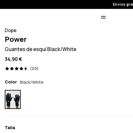
Envíos gra
Dope
Power
Guantes de esquí Black/White
34,90 €
20 opiniones, 4.5/5
(20)
Color
Black/White
Talla