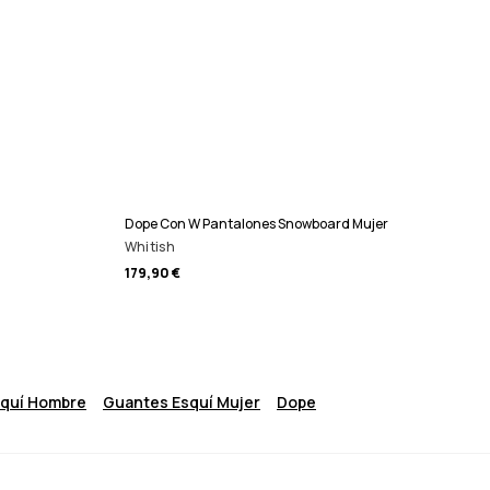
Dope Con W Pantalones Snowboard Mujer
Whitish
179,90 €
squí Hombre
Guantes Esquí Mujer
Dope