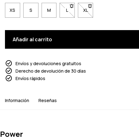
XS
S
M
L
- Talla L no disponible. Haz clic pa
XL
- Talla XL no disponible. 
Añadir al carrito
Envíos y devoluciones gratuitos
Derecho de devolución de 30 días
Envíos rápidos
Información
Reseñas
Power