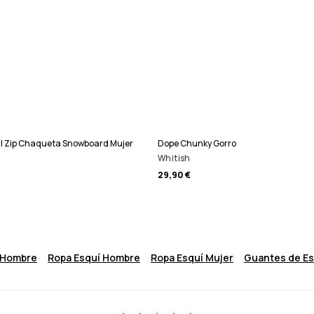
ll Zip Chaqueta Snowboard Mujer
Dope Chunky Gorro
Whitish
29,90 €
 Hombre
Ropa Esquí Hombre
Ropa Esquí Mujer
Guantes de E