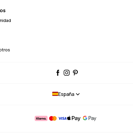
ros
unidad
otros
España