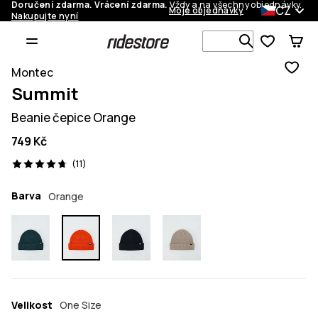
Doručení zdarma. Vrácení zdarma.
Vždy a na všechny objednávky.
CZ
Moje objednávky
Nakupujte nyní
Vyhledávej 
Montec
Summit
Beanie čepice Orange
749 Kč
11 recenze, 4.7/5
(11)
Barva
Orange
Velikost
One Size