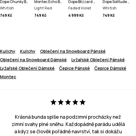
Dope Chunky Beanie čepice
Montec Echo Beanie čepice
Dope Blizzard W Full Zip Lyžařská Bunda Dámské
Dope Solitude Beanie čepice
Whitish
Light Red
Faded Violet
Whitish
749 Kč
749 Kč
4 999 Kč
749 Kč
Kulichy
Kulichy
Oblečení na Snowboard Pánské
Oblečení na Snowboard Dámské
Lyžařské Oblečení Pánské
Lyžařské Oblečení Dámské
Čepice Pánské
Čepice Dámské
Montec
Krásná bunda spíše na podzimní procházky než
zimní svahy plné sněhu. Každopádně parádu udělá
a kdyz se člověk pořádně navrství, tak si dokážu