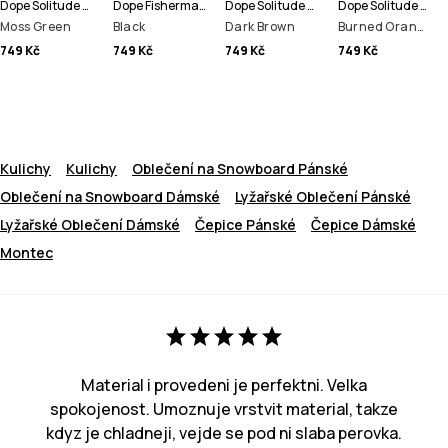
Dope Solitude Beanie čepice
Dope Fisherman Beanie čepice
Dope Solitude Beanie čepice
Dope Solitude Beanie čepice
Moss Green
Black
Dark Brown
Burned Orange
749 Kč
749 Kč
749 Kč
749 Kč
Kulichy
Kulichy
Oblečení na Snowboard Pánské
Oblečení na Snowboard Dámské
Lyžařské Oblečení Pánské
Lyžařské Oblečení Dámské
Čepice Pánské
Čepice Dámské
Montec
Material i provedeni je perfektni. Velka
spokojenost. Umoznuje vrstvit material, takze
kdyz je chladneji, vejde se pod ni slaba perovka.