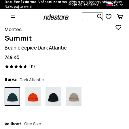
Doručení zdarma. Vrácení zdarma.
Vždy a na všechny objednávky.
CZ
Moje objednávky
Nakupujte nyní
Vyhledávej 
Montec
Summit
Beanie čepice Dark Atlantic
749 Kč
11 recenze, 4.7/5
(11)
Barva
Dark Atlantic
Velikost
One Size