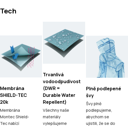
Tech
Trvanlivá
vodoodpudivost
Membrána
(DWR =
Plně podlepené
SHIELD-TEC
Durable Water
švy
20k
Repellent)
Švy plně
Membrána
Všechny naše
podlepujeme,
Montec Shield-
materiály
abychom se
Tec nabízí
vylepšujeme
ujistili, že se do