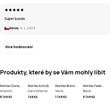
Super bunda
Nikola
9. 4. 2023
Více hodnocení
Produkty, které by se Vám mohly líbit
Montec Dune W Lyžařská Bunda Dámské
Montec Echo Beanie čepice
Montec Bravo W Fleecová Mikina Dámské
Montec Fawk W Lyžařské Kalhoty Dámské
Atlantic
Dark Atlantic
Sand
Black
5 749 Kč
749 Kč
1 749 Kč
5 749 Kč