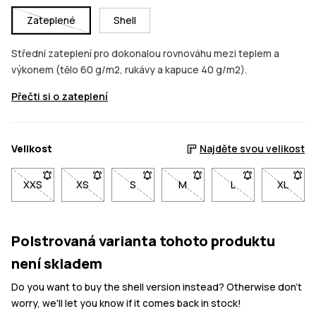
Zateplené
Shell
Střední zateplení pro dokonalou rovnováhu mezi teplem a
výkonem (tělo 60 g/m2, rukávy a kapuce 40 g/m2).
Přečti si o zateplení
Velikost
Najděte svou velikost
XXS
- Velikost XXS není dostupná. Klikni pro upozornění, až bude 
XS
- Velikost XS není dostupná. Klikni pro upozornění
S
- Velikost S není dostupná. Klikni pro u
M
- Velikost M není dostupná. 
L
- Velikost L není 
XL
- Velik
Polstrovaná varianta tohoto produktu
není skladem
Do you want to buy the shell version instead? Otherwise don't
worry, we'll let you know if it comes back in stock!