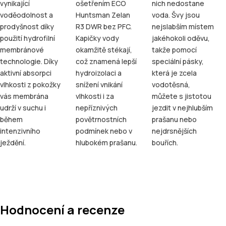
vynikající
ošetřením ECO
nich nedostane
voděodolnost a
Huntsman Zelan
voda. Švy jsou
prodyšnost díky
R3 DWR bez PFC.
nejslabším místem
použití hydrofilní
Kapičky vody
jakéhokoli oděvu,
membránové
okamžitě stékají,
takže pomocí
technologie. Díky
což znamená lepší
speciální pásky,
aktivní absorpci
hydroizolaci a
která je zcela
vlhkosti z pokožky
snížení vnikání
vodotěsná,
vás membrána
vlhkosti i za
můžete s jistotou
udrží v suchu i
nepříznivých
jezdit v nejhlubším
během
povětrnostních
prašanu nebo
intenzivního
podmínek nebo v
nejdrsnějších
ježdění.
hlubokém prašanu.
bouřích.
Hodnocení a recenze