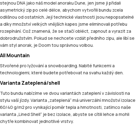
stejnou DNA jako náš model anoraku Dune, jen jsme ji přidali
asymetrický zip po celé délce, abychom vytvořili bundu zcela
odlišnou od ostatních. Její technické vlastnosti jsou nepopsatelné
a díky množství velkých vnějších kapes jsme eliminovali potřebu
rozepínání. Což znamená, že se stačí obléct, zapnout a vyrazit za
dobrodružstvím. Pokud se nechcete vzdát předního zipu, ale líbí se
vám styl anorak, je Doom tou správnou volbou.
All Mountain
Stvořené pro lyžování a snowboarding. Nabité funkcemi a
technologiemi, které budete potřebovat na svahu každý den.
Varianta Zateplená/shell
Tuto bundu nabízíme ve dvou variantách zateplení v závislosti na
stylu vaší jízdy. Varianta „zateplená“ má univerzální množství izolace
60/40 g/m2 pro vynikající poměr tepla a hmotnosti, zatímco naše
varianta „Lined Shell“ je bez izolace, abyste se cítili lehce a mohli
chytře kombinovat jednotlivé vrstvy.