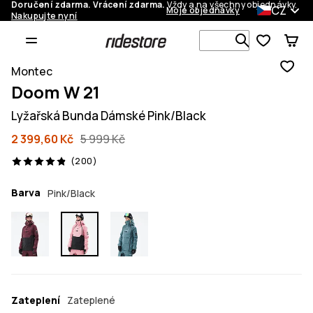
Doručení zdarma. Vrácení zdarma.
Vždy a na všechny objednávky.
CZ
Moje objednávky
Nakupujte nyní
Vyhledávej 
Montec
Doom W 21
Lyžařská Bunda Dámské Pink/Black
2 399,60 Kč
5 999 Kč
200 recenze, 4.9/5
(200)
Barva
Pink/Black
Zateplení
Zateplené