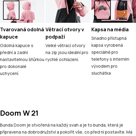
Tvarovaná odolná
Větrací otvory v
Kapsa na média
kapuce
podpaží
Snadno přístupná
kapsa vyrobená
Odolná kapuce s
Velké větrací otvory
speciálně pro
přední a zadní
na zip jsou ideální pro
telefony s interním
nastavitelnou šňůrkou
rychlé ochlazení.
vývodem pro
pro dokonalé
sluchátka
uchycení.
Doom W 21
Bunda Doom je stvořená na každý svah a je to bunda, která je
připravena na dobrodružství a pokořit vše, co před ní postavíte. Má