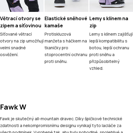
Větrací otvory se
Elastické sněhové
Lemy s klínem na
zipem a síťovinou
kamaše
zip
Síťované větrací
Protiskluzová
Lemy s klínem zajišťují
otvory na zip umožňují
manžeta s háčkem na
lepší kompatibilitu s
velmi snadné
tkaničky pro
botou, lepší ochranu
osvěžení.
stoprocentní ochranu
proti sněhu a
proti sněhu.
přizpůsobitelný
vzhled.
Fawk W
Fawk je skutečný all-mountain dravec. Díky špičkové technické
zdatnosti a nekompromisnímu designu vynikají tyto lacláče za
všech podmínek. Vyrobené tak, aby byly pohodlné, spolehlivé a