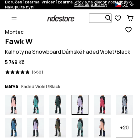
Doručení zdarma. Vrácení zdarma.
Vždy a na všechny objednávky.
CZ
Moje objednávky
Nakupujte nyní
Vyhledávej 
Montec
Fawk W
Kalhoty na Snowboard Dámské Faded Violet/Black
5 749 Kč
862 recenze, 4.8/5
(862)
Barva
Faded Violet/Black
+20