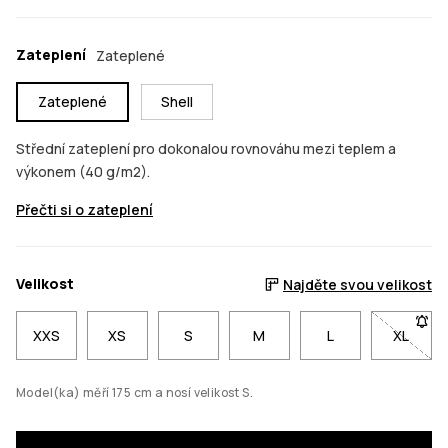
Zateplení
Zateplené
Zateplené
Shell
Střední zateplení pro dokonalou rovnováhu mezi teplem a
výkonem (40 g/m2).
Přečti si o zateplení
Velikost
Najděte svou velikost
XXS
XS
S
M
L
XL
- Velik
Model(ka) měří 175 cm a nosí velikost S.