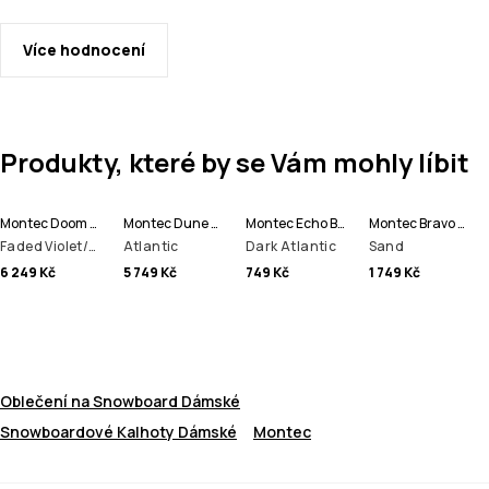
Více hodnocení
Produkty, které by se Vám mohly líbit
Montec Doom W Bunda na Snowboard Dámské
Montec Dune W Lyžařská Bunda Dámské
Montec Echo Beanie čepice
Montec Bravo W Fleecová Mikina Dámské
Faded Violet/Black
Atlantic
Dark Atlantic
Sand
6 249 Kč
5 749 Kč
749 Kč
1 749 Kč
Oblečení na Snowboard Dámské
Snowboardové Kalhoty Dámské
Montec