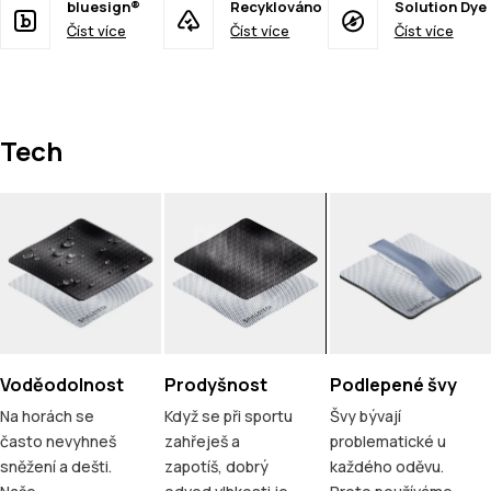
bluesign®
Recyklováno
Solution Dye
Číst více
Číst více
Číst více
Tech
Voděodolnost
Prodyšnost
Podlepené švy
Na horách se
Když se při sportu
Švy bývají
často nevyhneš
zahřeješ a
problematické u
sněžení a dešti.
zapotíš, dobrý
každého oděvu.