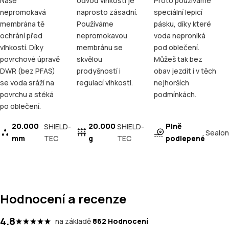
Naše
odvod vlhkosti je
Proto používáme
nepromokavá
naprosto zásadní.
speciální lepicí
membrána tě
Používáme
pásku, díky které
ochrání před
nepromokavou
voda neproniká
vlhkostí. Díky
membránu se
pod oblečení.
povrchové úpravě
skvělou
Můžeš tak bez
DWR (bez PFAS)
prodyšností i
obav jezdit i v těch
se voda sráží na
regulací vlhkosti.
nejhorších
povrchu a stéká
podmínkách.
po oblečení.
20.000
20.000
Plně
SHIELD-
SHIELD-
Sealon
mm
TEC
g
TEC
podlepené
Hodnocení a recenze
4.8
na základě
862 Hodnocení