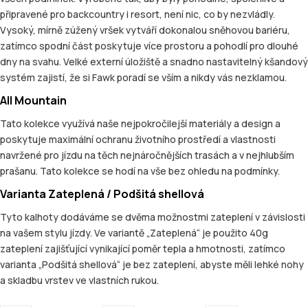
připravené pro backcountry i resort, není nic, co by nezvládly.
Vysoký, mírně zúžený vršek vytváří dokonalou sněhovou bariéru,
zatímco spodní část poskytuje více prostoru a pohodlí pro dlouhé
dny na svahu. Velké externí úložiště a snadno nastavitelný kšandový
systém zajistí, že si Fawk poradí se vším a nikdy vás nezklamou.
All Mountain
Tato kolekce využívá naše nejpokročilejší materiály a design a
poskytuje maximální ochranu životního prostředí a vlastnosti
navržené pro jízdu na těch nejnáročnějších trasách a v nejhlubším
prašanu. Tato kolekce se hodí na vše bez ohledu na podmínky.
Varianta Zateplená / Podšitá shellová
Tyto kalhoty dodáváme se dvěma možnostmi zateplení v závislosti
na vašem stylu jízdy. Ve variantě „Zateplená“ je použito 40g
zateplení zajišťující vynikající poměr tepla a hmotnosti, zatímco
varianta „Podšitá shellová“ je bez zateplení, abyste měli lehké nohy
a skladbu vrstev ve vlastních rukou.