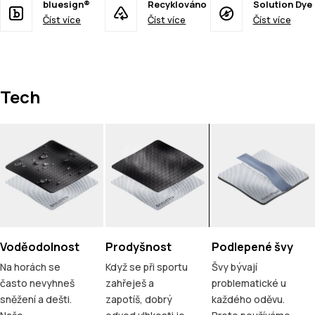
bluesign®
Recyklováno
Solution Dye
Číst více
Číst více
Číst více
Tech
Voděodolnost
Prodyšnost
Podlepené švy
Na horách se
Když se při sportu
Švy bývají
často nevyhneš
zahřeješ a
problematické u
sněžení a dešti.
zapotíš, dobrý
každého oděvu.