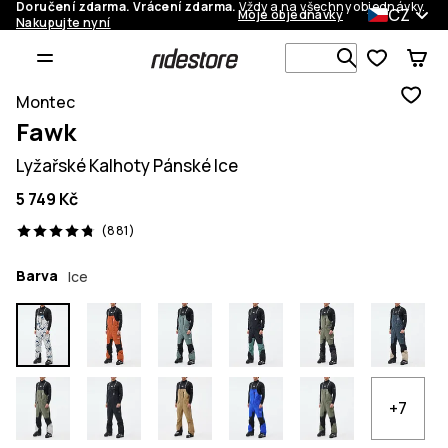
Doručení zdarma. Vrácení zdarma.
Vždy a na všechny objednávky.
CZ
Moje objednávky
Nakupujte nyní
Vyhledávej 
Montec
Fawk
Lyžařské Kalhoty Pánské Ice
5 749 Kč
881 recenze, 4.8/5
(881)
Barva
Ice
+7