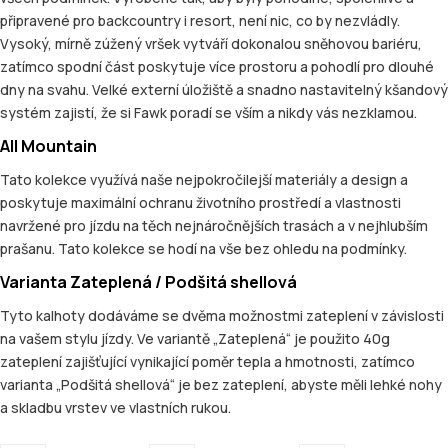
připravené pro backcountry i resort, není nic, co by nezvládly.
Vysoký, mírně zúžený vršek vytváří dokonalou sněhovou bariéru,
zatímco spodní část poskytuje více prostoru a pohodlí pro dlouhé
dny na svahu. Velké externí úložiště a snadno nastavitelný kšandový
systém zajistí, že si Fawk poradí se vším a nikdy vás nezklamou.
All Mountain
Tato kolekce využívá naše nejpokročilejší materiály a design a
poskytuje maximální ochranu životního prostředí a vlastnosti
navržené pro jízdu na těch nejnáročnějších trasách a v nejhlubším
prašanu. Tato kolekce se hodí na vše bez ohledu na podmínky.
Varianta Zateplená / Podšitá shellová
Tyto kalhoty dodáváme se dvěma možnostmi zateplení v závislosti
na vašem stylu jízdy. Ve variantě „Zateplená“ je použito 40g
zateplení zajišťující vynikající poměr tepla a hmotnosti, zatímco
varianta „Podšitá shellová“ je bez zateplení, abyste měli lehké nohy
a skladbu vrstev ve vlastních rukou.