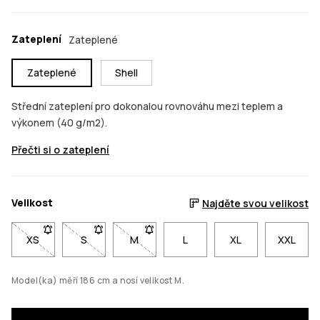
Zateplení
Zateplené
Zateplené
Shell
Střední zateplení pro dokonalou rovnováhu mezi teplem a
výkonem (40 g/m2).
Přečti si o zateplení
Velikost
Najděte svou velikost
XS
- Velikost XS není dostupná. Klikni pro upozornění, až bude s
S
- Velikost S není dostupná. Klikni pro upozornění,
M
- Velikost M není dostupná. Klikni pro 
L
XL
XXL
Model(ka) měří 186 cm a nosí velikost M.