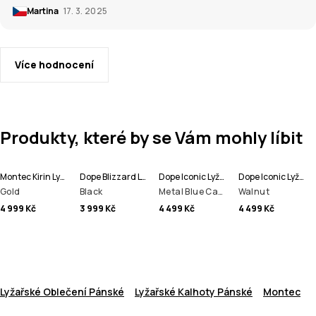
Martina
17. 3. 2025
Více hodnocení
Produkty, které by se Vám mohly líbit
Montec Kirin Lyžařské Kalhoty Men
Dope Blizzard Lyžařské Kalhoty Men
Dope Iconic Lyžařské Kalhoty Men
Dope Iconic Lyžařské Kalhoty Men
Gold
Black
Metal Blue Camo
Walnut
4 999 Kč
3 999 Kč
4 499 Kč
4 499 Kč
Lyžařské Oblečení Pánské
Lyžařské Kalhoty Pánské
Montec