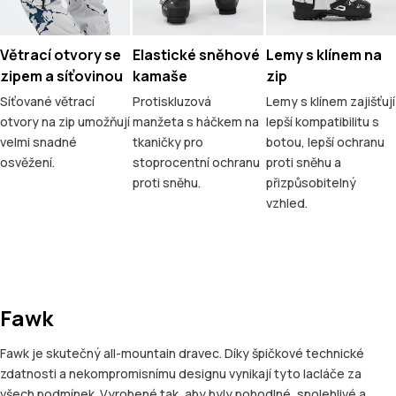
Větrací otvory se
Elastické sněhové
Lemy s klínem na
zipem a síťovinou
kamaše
zip
Síťované větrací
Protiskluzová
Lemy s klínem zajišťují
otvory na zip umožňují
manžeta s háčkem na
lepší kompatibilitu s
velmi snadné
tkaničky pro
botou, lepší ochranu
osvěžení.
stoprocentní ochranu
proti sněhu a
proti sněhu.
přizpůsobitelný
vzhled.
Fawk
Fawk je skutečný all-mountain dravec. Díky špičkové technické
zdatnosti a nekompromisnímu designu vynikají tyto lacláče za
všech podmínek. Vyrobené tak, aby byly pohodlné, spolehlivé a