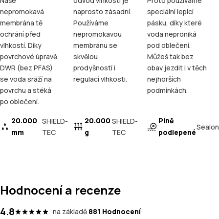
Naše
odvod vlhkosti je
Proto používáme
nepromokavá
naprosto zásadní.
speciální lepicí
membrána tě
Používáme
pásku, díky které
ochrání před
nepromokavou
voda neproniká
vlhkostí. Díky
membránu se
pod oblečení.
povrchové úpravě
skvělou
Můžeš tak bez
DWR (bez PFAS)
prodyšností i
obav jezdit i v těch
se voda sráží na
regulací vlhkosti.
nejhorších
povrchu a stéká
podmínkách.
po oblečení.
20.000
20.000
Plně
SHIELD-
SHIELD-
Sealon
mm
TEC
g
TEC
podlepené
Hodnocení a recenze
4.8
na základě
881 Hodnocení