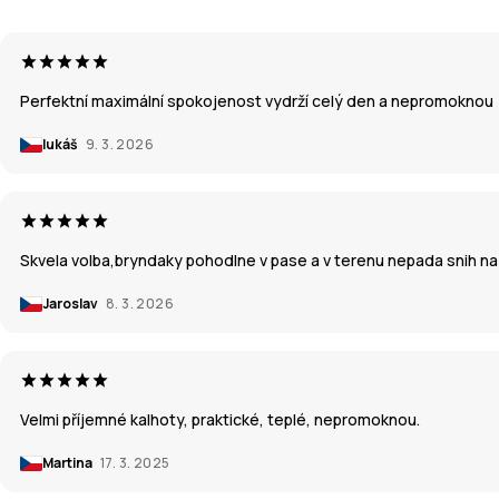
Perfektní maximální spokojenost vydrží celý den a nepromoknou
lukáš
9. 3. 2026
Skvela volba,bryndaky pohodlne v pase a v terenu nepada snih n
Jaroslav
8. 3. 2026
Velmi příjemné kalhoty, praktické, teplé, nepromoknou.
Martina
17. 3. 2025