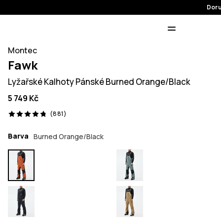
Doru
Montec
Fawk
Lyžařské Kalhoty Pánské Burned Orange/Black
5 749 Kč
881 recenze, 4.8/5
(881)
Barva
Burned Orange/Black