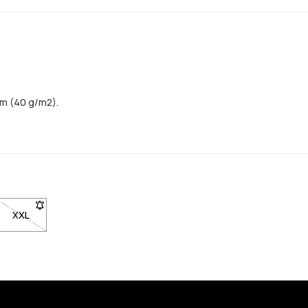
em (40 g/m2).
 pro upozornění, až bude skladem
tupná. Klikni pro upozornění, až bude skladem
st XL není dostupná. Klikni pro upozornění, až bude skladem
XXL
- Velikost XXL není dostupná. Klikni pro upozornění, až bude sk