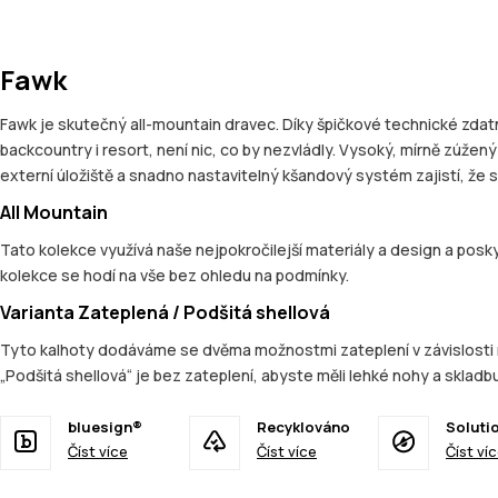
Fawk
Fawk je skutečný all-mountain dravec. Díky špičkové technické zdat
backcountry i resort, není nic, co by nezvládly. Vysoký, mírně zúže
externí úložiště a snadno nastavitelný kšandový systém zajistí, že s
All Mountain
Tato kolekce využívá naše nejpokročilejší materiály a design a posky
kolekce se hodí na vše bez ohledu na podmínky.
Varianta Zateplená / Podšitá shellová
Tyto kalhoty dodáváme se dvěma možnostmi zateplení v závislosti na v
„Podšitá shellová“ je bez zateplení, abyste měli lehké nohy a skladbu
bluesign®
Recyklováno
Soluti
Číst více
Číst více
Číst ví