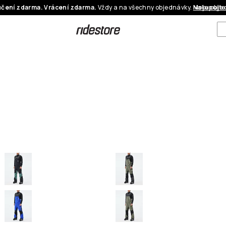
čení zdarma. Vrácení zdarma.
Vždy a na všechny objednávky.
Nakupujte
Moje obje