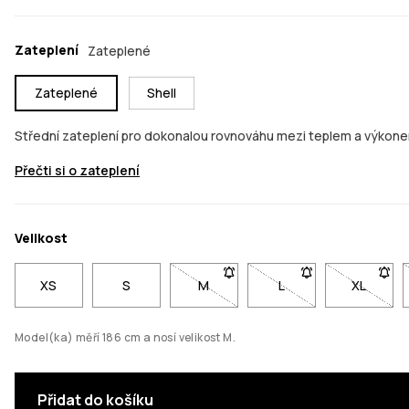
Zateplení
Zateplené
Zateplené
Shell
Střední zateplení pro dokonalou rovnováhu mezi teplem a výkon
Přečti si o zateplení
Velikost
XS
S
M
- Velikost M není dostupná. Klikni
L
- Velikost L není dos
XL
- Veliko
Model(ka) měří 186 cm a nosí velikost M.
Přidat do košíku