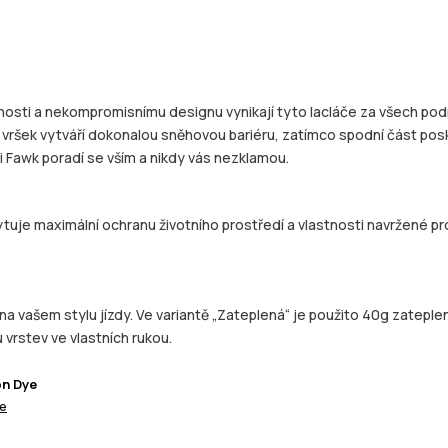
nosti a nekompromisnímu designu vynikají tyto lacláče za všech podm
ný vršek vytváří dokonalou sněhovou bariéru, zatímco spodní část pos
i Fawk poradí se vším a nikdy vás nezklamou.
tuje maximální ochranu životního prostředí a vlastnosti navržené pro
ašem stylu jízdy. Ve variantě „Zateplená“ je použito 40g zateplení z
 vrstev ve vlastních rukou.
on Dye
ce