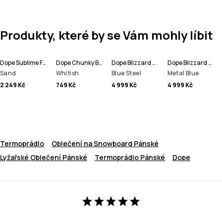
Produkty, které by se Vám mohly líbit
Dope Sublime Fleecová Mikina s Kapucí Pánské
Dope Chunky Beanie čepice
Dope Blizzard Full Zip Bunda na Snowboard Pánské
Dope Blizzard Full Zip Lyžařská Bunda Pánské
Sand
Whitish
Blue Steel
Metal Blue
2 249 Kč
749 Kč
4 999 Kč
4 999 Kč
Termoprádlo
Oblečení na Snowboard Pánské
Lyžařské Oblečení Pánské
Termoprádlo Pánské
Dope