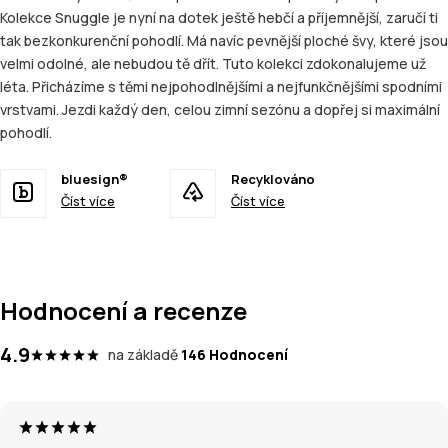
Kolekce Snuggle je nyní na dotek ještě hebčí a příjemnější, zaručí ti
tak bezkonkurenční pohodlí. Má navíc pevnější ploché švy, které jsou
velmi odolné, ale nebudou tě dřít. Tuto kolekci zdokonalujeme už
léta. Přicházíme s těmi nejpohodlnějšími a nejfunkčnějšími spodními
vrstvami. Jezdi každý den, celou zimní sezónu a dopřej si maximální
pohodlí.
bluesign®
Recyklováno
Číst více
Číst více
Hodnocení a recenze
4.9
na základě
146 Hodnocení