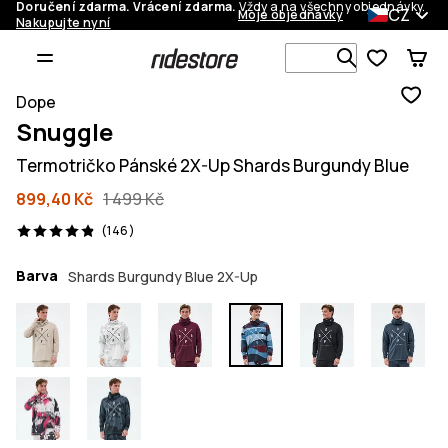
Doručení zdarma. Vrácení zdarma.
Vždy a na všechny objednávky.
CZ
Moje objednávky
Nakupujte nyní
Vyhledávej 
Dope
Snuggle
Termotričko Pánské 2X-Up Shards Burgundy Blue
899,40 Kč
1 499 Kč
146 recenze, 4.9/5
(146)
Barva
Shards Burgundy Blue 2X-Up