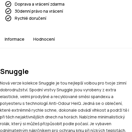
Doprava a vrácení zdarma
30denní právo na vrácení
Rychlé doručení
Informace
Hodnocení
Snuggle
Nová verze kolekce Snuggle je tou nejlepší volbou pro tvoje zimní
dobrodružství. Spodní vrstvy Snuggle jsou vyrobeny z extra
elastické, velmi prodyšné a recyklované směsi spandexu a
polyesteru s technologií Anti-Odour HeiQ. Jedná se o oblečení,
které extrémně rychle schne, dokonale odvádí vlhkost a podrží tě i
při těch nejaktivnějších dnech na horách. Nabízíme minimalistický
rolák, který si můžeš přizpůsobit podle počasí. Je vybaven
odnímatelným nákrčníkem pro ochranu krku při nízkých teplotách.