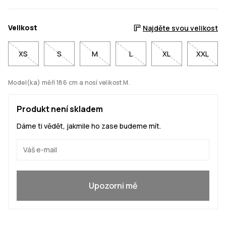
Velikost
Najděte svou velikost
XS
S
M
L
XL
XXL
Model(ka) měří 186 cm a nosí velikost M.
Produkt není skladem
Dáme ti vědět, jakmile ho zase budeme mít.
Ano, chci se přidat
Upozorni mě