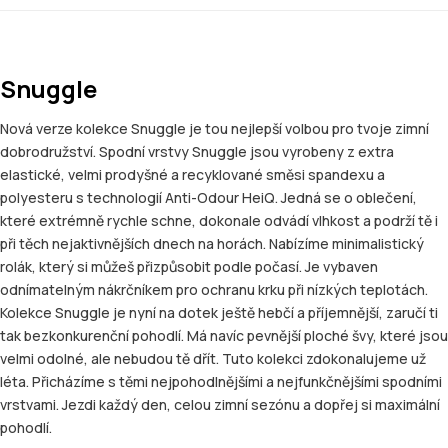
Snuggle
Nová verze kolekce Snuggle je tou nejlepší volbou pro tvoje zimní
dobrodružství. Spodní vrstvy Snuggle jsou vyrobeny z extra
elastické, velmi prodyšné a recyklované směsi spandexu a
polyesteru s technologií Anti-Odour HeiQ. Jedná se o oblečení,
které extrémně rychle schne, dokonale odvádí vlhkost a podrží tě i
při těch nejaktivnějších dnech na horách. Nabízíme minimalistický
rolák, který si můžeš přizpůsobit podle počasí. Je vybaven
odnímatelným nákrčníkem pro ochranu krku při nízkých teplotách.
Kolekce Snuggle je nyní na dotek ještě hebčí a příjemnější, zaručí ti
tak bezkonkurenční pohodlí. Má navíc pevnější ploché švy, které jsou
velmi odolné, ale nebudou tě dřít. Tuto kolekci zdokonalujeme už
léta. Přicházíme s těmi nejpohodlnějšími a nejfunkčnějšími spodními
vrstvami. Jezdi každý den, celou zimní sezónu a dopřej si maximální
pohodlí.