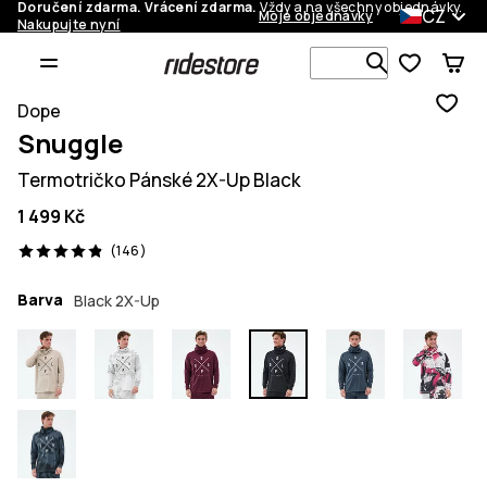
Doručení zdarma. Vrácení zdarma.
Vždy a na všechny objednávky.
CZ
Moje objednávky
Nakupujte nyní
Vyhledávej 
Dope
Snuggle
Termotričko Pánské 2X-Up Black
1 499 Kč
146 recenze, 4.9/5
(146)
Barva
Black 2X-Up