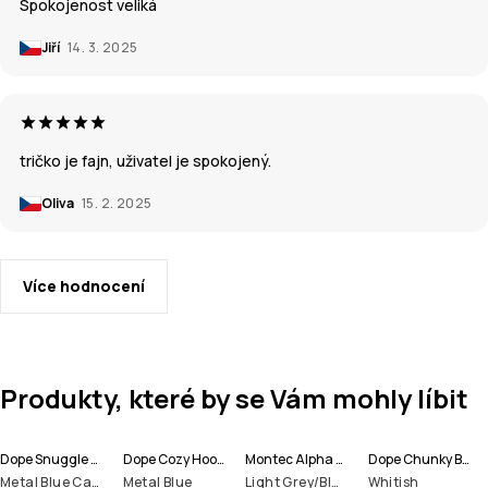
Spokojenost veliká
Jiří
14. 3. 2025
tričko je fajn, uživatel je spokojený.
Oliva
15. 2. 2025
Více hodnocení
Produkty, které by se Vám mohly líbit
Dope Snuggle Termokalhoty Pánské
Dope Cozy Hood II Maska
Montec Alpha Termotričko Pánské
Dope Chunky Beanie čepice
Metal Blue Camo
Metal Blue
Light Grey/Black/Olive Green
Whitish