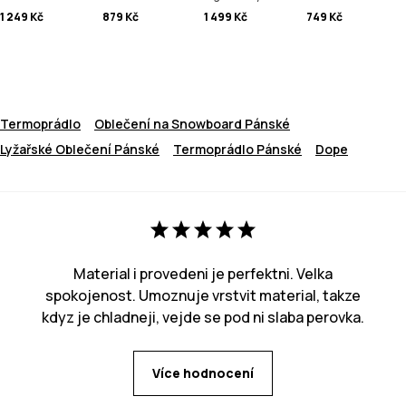
1 249 Kč
879 Kč
1 499 Kč
749 Kč
Termoprádlo
Oblečení na Snowboard Pánské
Lyžařské Oblečení Pánské
Termoprádlo Pánské
Dope
Material i provedeni je perfektni. Velka
spokojenost. Umoznuje vrstvit material, takze
kdyz je chladneji, vejde se pod ni slaba perovka.
Více hodnocení