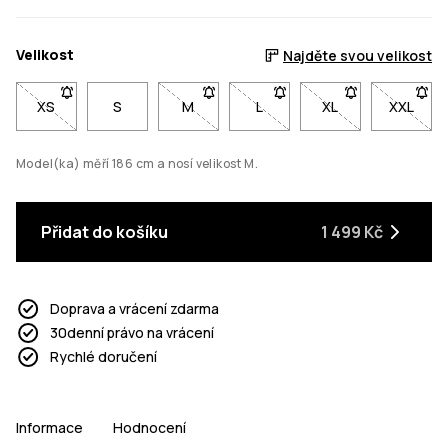
Velikost
Najděte svou velikost
XS
- Velikost XS není dostupná. Klikni pro upozornění, až bude s
S
M
- Velikost M není dostupná. Klikni pro 
L
- Velikost L není dostupná. K
XL
- Velikost XL není
XXL
- Velik
Model(ka) měří 186 cm a nosí velikost M.
Přidat do košíku
1 499 Kč
Doprava a vrácení zdarma
30denní právo na vrácení
Rychlé doručení
Informace
Hodnocení