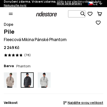
Doručení zdarma. Vrácení zdarma.
Vždy a na všechny objednávky.
CZ
Moje objednávky
Nakupujte nyní
Vyhledávej 
Dope
Pile
Fleecová Mikina Pánské Phantom
2 249 Kč
78 recenze, 4.8/5
(78)
Barva
Phantom
Velikost
Najděte svou velikost