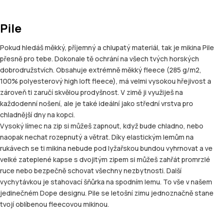
Pile
Pokud hledáš měkký, příjemný a chlupatý materiál, tak je mikina Pile
přesně pro tebe. Dokonale tě ochrání na všech tvých horských
dobrodružstvích. Obsahuje extrémně měkký fleece (285 g/m2,
100% polyesterový high loft fleece), má velmi vysokou hřejivost a
zároveň ti zaručí skvělou prodyšnost. V zimě ji využiješ na
každodenní nošení, ale je také ideální jako střední vrstva pro
chladnější dny na kopci.
Vysoký límec na zip si můžeš zapnout, když bude chladno, nebo
naopak nechat rozepnutý a větrat. Díky elastickým lemům na
rukávech se ti mikina nebude pod lyžařskou bundou vyhrnovat a ve
velké zateplené kapse s dvojitým zipem si můžeš zahřát promrzlé
ruce nebo bezpečně schovat všechny nezbytnosti. Další
vychytávkou je stahovací šňůrka na spodním lemu. To vše v našem
jedinečném Dope designu. Pile se letošní zimu jednoznačně stane
tvojí oblíbenou fleecovou mikinou.