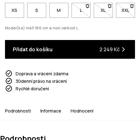
XS
S
M
L
- Velikost L není dostupná. K
XL
- Velikost XL není
XXL
- Velik
Model(ka) měří 186 cm a nosí velikost L.
Přidat do košíku
2 249 Kč
Doprava a vrácení zdarma
30denní právo na vrácení
Rychlé doručení
Podrobnosti
Informace
Hodnocení
Podrobnosti