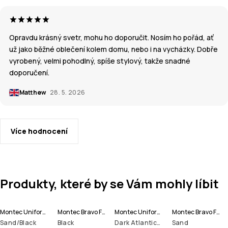
Opravdu krásný svetr, mohu ho doporučit. Nosím ho pořád, ať
už jako běžné oblečení kolem domu, nebo i na vycházky. Dobře
vyrobený, velmi pohodlný, spíše stylový, takže snadné
doporučení.
Matthew
28. 5. 2026
Více hodnocení
Produkty, které by se Vám mohly líbit
Montec Uniform Fleecová Mikina s Kapucí Pánské
Montec Bravo Fleecová Mikina Pánské
Montec Uniform Fleecová Mikina s Kapucí Pánské
Montec Bravo Fleecová Mikina Pánské
Sand/Black
Black
Dark Atlantic/Black
Sand