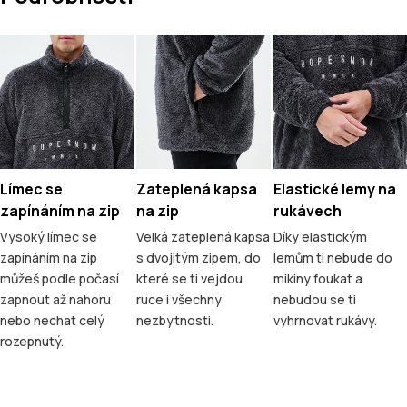
Límec se
Zateplená kapsa
Elastické lemy na
zapínáním na zip
na zip
rukávech
Vysoký límec se
Velká zateplená kapsa
Díky elastickým
zapínáním na zip
s dvojitým zipem, do
lemům ti nebude do
můžeš podle počasí
které se ti vejdou
mikiny foukat a
zapnout až nahoru
ruce i všechny
nebudou se ti
nebo nechat celý
nezbytnosti.
vyhrnovat rukávy.
rozepnutý.