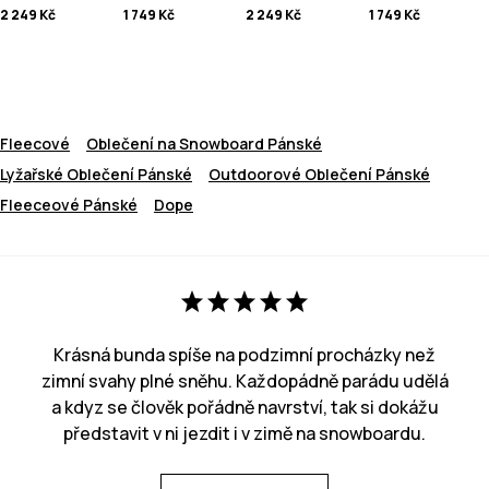
2 249 Kč
1 749 Kč
2 249 Kč
1 749 Kč
Fleecové
Oblečení na Snowboard Pánské
Lyžařské Oblečení Pánské
Outdoorové Oblečení Pánské
Fleeceové Pánské
Dope
Krásná bunda spíše na podzimní procházky než
zimní svahy plné sněhu. Každopádně parádu udělá
a kdyz se člověk pořádně navrství, tak si dokážu
představit v ni jezdit i v zimě na snowboardu.