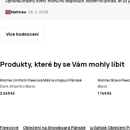
Opravdu krásný svetr, mohu ho doporučit. Nosím ho pořád, ať už 
Matthew
28. 5. 2026
Více hodnocení
Produkty, které by se Vám mohly líbit
Montec Uniform Fleecová Mikina s Kapucí Pánské
Montec Bravo Fleec
Dark Atlantic/Black
Black
2 249 Kč
1 749 Kč
Fleecové
Oblečení na Snowboard Pánské
Lyžařské Oblečení 