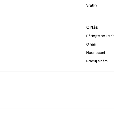
Vratky
O Nás
Přidejte se ke 
O nás
Hodnocení
Pracuj s námi