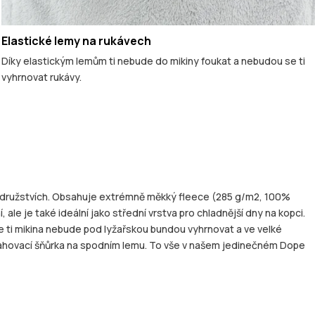
Elastické lemy na rukávech
Díky elastickým lemům ti nebude do mikiny foukat a nebudou se ti
vyhrnovat rukávy.
brodružstvích. Obsahuje extrémně měkký fleece (285 g/m2, 100%
ale je také ideální jako střední vrstva pro chladnější dny na kopci.
e ti mikina nebude pod lyžařskou bundou vyhrnovat a ve velké
tahovací šňůrka na spodním lemu. To vše v našem jedinečném Dope