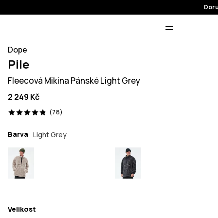
Doru
Dope
Pile
Fleecová Mikina Pánské Light Grey
2 249 Kč
78 recenze, 4.8/5
(78)
Barva
Light Grey
Velikost