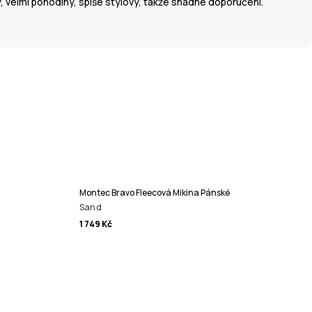
 velmi pohodlný, spíše stylový, takže snadné doporučení.
Montec Bravo Fleecová Mikina Pánské
Sand
1 749 Kč