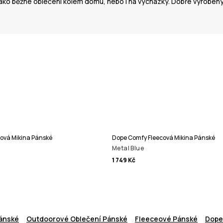
jako běžné oblečení kolem domu, nebo i na vycházky. Dobře vyrobený,
ová Mikina Pánské
Dope Comfy Fleecová Mikina Pánské
Metal Blue
1 749 Kč
Pánské
Outdoorové Oblečení Pánské
Fleeceové Pánské
Dope