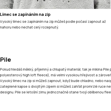
Límec se zapínáním na zip
Vysoký límec se zapínáním na zip můžeš podle počasí zapnout až
nahoru nebo nechat celý rozepnutý.
Pile
Pokud hledáš měkký, příjemný a chlupatý materiál, tak je mikina Pi
polyesterový high loft fleece), má velmi vysokou hřejivost a zároveň t
Vysoký límec na zip si můžeš zapnout, když bude chladno, nebo nao
zateplené kapse s dvojitým zipem si můžeš zahřát promrzlé ruce n
designu. Pile se letošní zimu jednoznačně stane tvojí oblíbenou fle