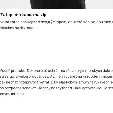
Zateplená kapsa na zip
Velká zateplená kapsa s dvojitým zipem, do které se ti vejdou ruce i
všechny nezbytnosti.
le přesně pro tebe. Dokonale tě ochrání na všech tvých horských do
i zaručí skvělou prodyšnost. V zimě ji využiješ na každodenní nošení, 
pak nechat rozepnutý a větrat. Díky elastickým lemům na rukávech s
ebo bezpečně schovat všechny nezbytnosti. Další vychytávkou je s
ecovou mikinou.