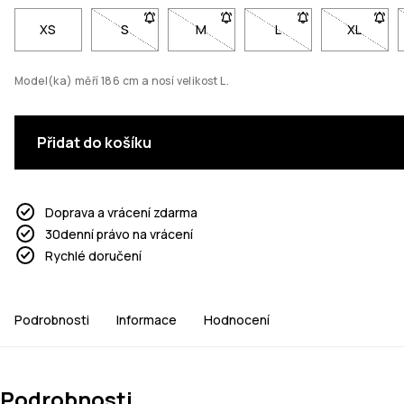
XS
S
- Velikost S není dostupná. Klikni pro upozorně
M
- Velikost M není dostupná. Klikni
L
- Velikost L není dos
XL
- Veliko
Model(ka) měří 186 cm a nosí velikost L.
Přidat do košíku
Doprava a vrácení zdarma
30denní právo na vrácení
Rychlé doručení
Podrobnosti
Informace
Hodnocení
Podrobnosti