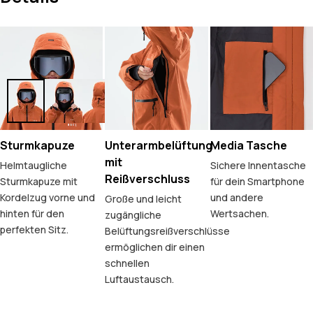
Sturmkapuze
Unterarmbelüftung
Media Tasche
mit
Helmtaugliche
Sichere Innentasche
Reißverschluss
Sturmkapuze mit
für dein Smartphone
Kordelzug vorne und
und andere
Große und leicht
hinten für den
Wertsachen.
zugängliche
perfekten Sitz.
Belüftungsreißverschlüsse
ermöglichen dir einen
schnellen
Luftaustausch.