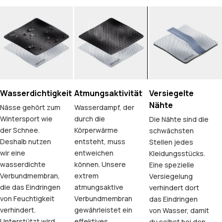
Wasserdichtigkeit
Atmungsaktivität
Versiegelte
Nähte
Nässe gehört zum
Wasserdampf, der
Wintersport wie
durch die
Die Nähte sind die
der Schnee.
Körperwärme
schwächsten
Deshalb nutzen
entsteht, muss
Stellen jedes
wir eine
entweichen
Kleidungsstücks.
wasserdichte
können. Unsere
Eine spezielle
Verbundmembran,
extrem
Versiegelung
die das Eindringen
atmungsaktive
verhindert dort
von Feuchtigkeit
Verbundmembran
das Eindringen
verhindert.
gewährleistet ein
von Wasser, damit
Unterstützt wird
effektives
du selbst bei den