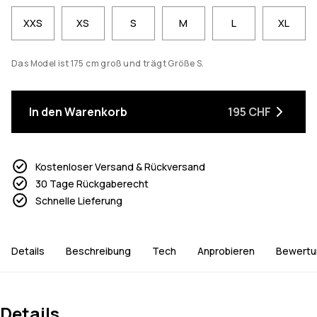
XXS
XS
S
M
L
XL
Das Model ist 175 cm groß und trägt Größe S.
In den Warenkorb
195 CHF
Kostenloser Versand & Rückversand
30 Tage Rückgaberecht
Schnelle Lieferung
Details
Beschreibung
Tech
Anprobieren
Bewertu
Details