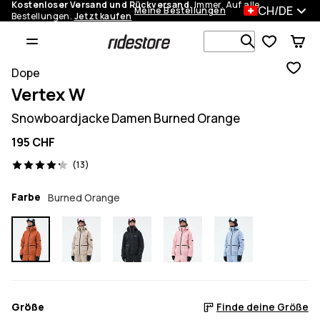
Kostenloser Versand und Rückversand.
Immer. Auf alle
CH/DE
Meine Bestellungen
Bestellungen.
Jetzt kaufen
Durchsuche
Dope
Vertex W
Snowboardjacke Damen Burned Orange
195 CHF
13 Reviews, 4.2/5
(13)
Farbe
Burned Orange
Größe
Finde deine Größe