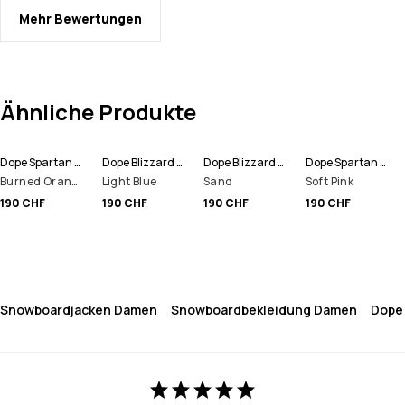
Mehr Bewertungen
Ähnliche Produkte
Dope Spartan W Snowboardjacke Damen
Dope Blizzard W Full Zip Snowboardjacke Damen
Dope Blizzard W Full Zip Snowboardjacke Damen
Dope Spartan W Snowboardjacke Damen
Burned Orange
Light Blue
Sand
Soft Pink
190 CHF
190 CHF
190 CHF
190 CHF
Snowboardjacken Damen
Snowboardbekleidung Damen
Dope