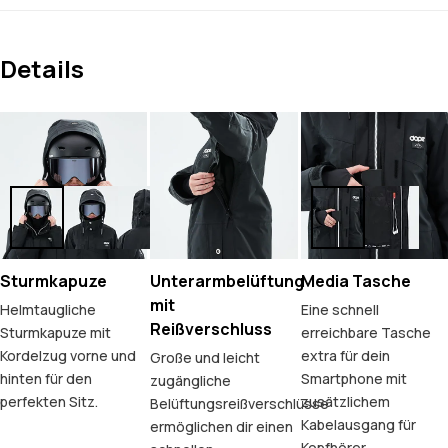
Details
Sturmkapuze
Unterarmbelüftung
Media Tasche
mit
Helmtaugliche
Eine schnell
Reißverschluss
Sturmkapuze mit
erreichbare Tasche
Kordelzug vorne und
extra für dein
Große und leicht
hinten für den
Smartphone mit
zugängliche
perfekten Sitz.
zusätzlichem
Belüftungsreißverschlüsse
Kabelausgang für
ermöglichen dir einen
Kopfhörer.