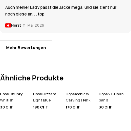
Auch meiner Lady passt die Jacke mega, und sie zieht nur
noch diese an. . . top
Horst
11. Mai 2026
Mehr Bewertungen
Ähnliche Produkte
Dope Chunky Mütze
Dope Blizzard W Full Zip Snowboardjacke Damen
Dope Iconic W Snowboardhose Damen
Dope 2X-Up Knitted Schlauchtuch
Whitish
Light Blue
Carvings Pink
Sand
30 CHF
190 CHF
170 CHF
30 CHF