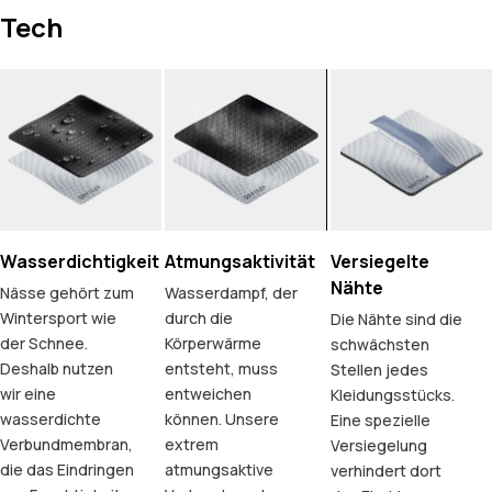
Tech
Wasserdichtigkeit
Atmungsaktivität
Versiegelte
Nähte
Nässe gehört zum
Wasserdampf, der
Wintersport wie
durch die
Die Nähte sind die
der Schnee.
Körperwärme
schwächsten
Deshalb nutzen
entsteht, muss
Stellen jedes
wir eine
entweichen
Kleidungsstücks.
wasserdichte
können. Unsere
Eine spezielle
Verbundmembran,
extrem
Versiegelung
die das Eindringen
atmungsaktive
verhindert dort