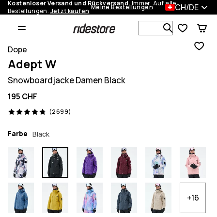
Kostenloser Versand und Rückversand.
Immer. Auf alle
CH/DE
Meine Bestellungen
Bestellungen.
Jetzt kaufen
Durchsuche
Dope
Adept W
Snowboardjacke Damen Black
195 CHF
2699 Reviews, 4.8/5
(2699)
Farbe
Black
+16