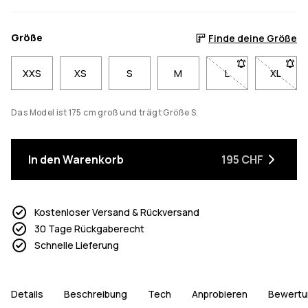
Größe
Finde deine Größe
XXS
XS
S
M
L
- Größe L nicht ve
XL
- Größe
Das Model ist 175 cm groß und trägt Größe S.
In den Warenkorb
195 CHF
Kostenloser Versand & Rückversand
30 Tage Rückgaberecht
Schnelle Lieferung
Details
Beschreibung
Tech
Anprobieren
Bewertu