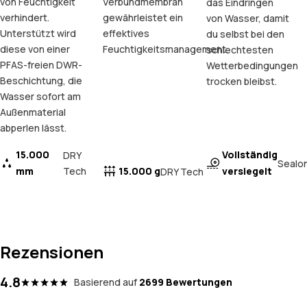
von Feuchtigkeit
Verbundmembran
das Eindringen
verhindert.
gewährleistet ein
von Wasser, damit
Unterstützt wird
effektives
du selbst bei den
diese von einer
Feuchtigkeitsmanagement.
schlechtesten
PFAS-freien DWR-
Wetterbedingungen
Beschichtung, die
trocken bleibst.
Wasser sofort am
Außenmaterial
abperlen lässt.
15.000
Vollständig
DRY
Sealo
mm
Tech
15.000 g
versiegelt
DRY Tech
Rezensionen
4.8
Basierend auf
2699 Bewertungen