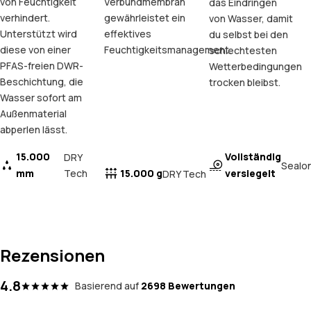
von Feuchtigkeit
Verbundmembran
das Eindringen
verhindert.
gewährleistet ein
von Wasser, damit
Unterstützt wird
effektives
du selbst bei den
diese von einer
Feuchtigkeitsmanagement.
schlechtesten
PFAS-freien DWR-
Wetterbedingungen
Beschichtung, die
trocken bleibst.
Wasser sofort am
Außenmaterial
abperlen lässt.
15.000
Vollständig
DRY
Sealo
mm
Tech
15.000 g
versiegelt
DRY Tech
Rezensionen
4.8
Basierend auf
2698 Bewertungen