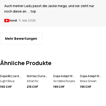
Auch meiner Lady passt die Jacke mega, und sie zieht nur
noch diese an. . . top
Horst
11. Mai 2026
Mehr Bewertungen
Ähnliche Produkte
Dope Blizzard W Full Zip Snowboardjacke Women
Montec Dune W Snowboardjacke Women
Dope Adept W Snowboardjacke Women
Dope Adept W Snowboardjacke Women
Light Blue
Atlantic
Scribble Purple
Moss Green
190 CHF
215 CHF
195 CHF
195 CHF