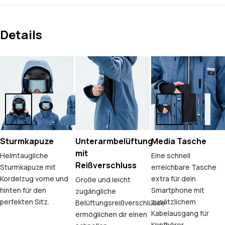
Details
Sturmkapuze
Unterarmbelüftung
Media Tasche
mit
Helmtaugliche
Eine schnell
Reißverschluss
Sturmkapuze mit
erreichbare Tasche
Kordelzug vorne und
extra für dein
Große und leicht
hinten für den
Smartphone mit
zugängliche
perfekten Sitz.
zusätzlichem
Belüftungsreißverschlüsse
Kabelausgang für
ermöglichen dir einen
Kopfhörer.