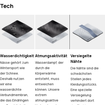
Tech
Wasserdichtigkeit
Atmungsaktivität
Versiegelte
Nähte
Nässe gehört zum
Wasserdampf, der
Wintersport wie
durch die
Die Nähte sind die
der Schnee.
Körperwärme
schwächsten
Deshalb nutzen
entsteht, muss
Stellen jedes
wir eine
entweichen
Kleidungsstücks.
wasserdichte
können. Unsere
Eine spezielle
Verbundmembran,
extrem
Versiegelung
die das Eindringen
atmungsaktive
verhindert dort