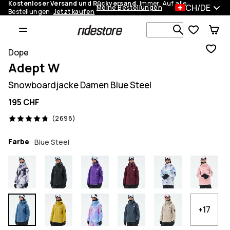
Kostenloser Versand und Rückversand.
Immer. Auf alle
CH/DE
Meine Bestellungen
Bestellungen.
Jetzt kaufen
Durchsuche
Dope
Adept W
Snowboardjacke Damen Blue Steel
195 CHF
2698 Reviews, 4.8/5
(2698)
Farbe
Blue Steel
+17