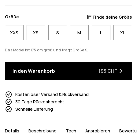
Größe
Finde deine Größe
XXS
XS
S
M
L
XL
Das Model ist 175 cm groß und trägt Größe S.
In den Warenkorb
195 CHF
Kostenloser Versand & Rückversand
30 Tage Rückgaberecht
Schnelle Lieferung
Details
Beschreibung
Tech
Anprobieren
Bewertu