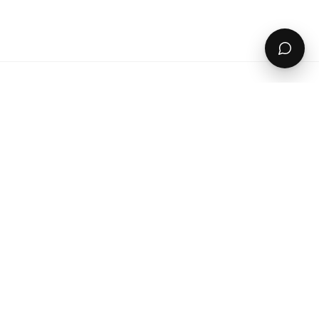
Super Fleece Pulli, passt genau und hält warm!
Und auch super, dass ihr die Produkte repariert
und nochmals verkauft - ich sehe bis heute nicht,
wo da etwas gewesen sein soll! Super!
Mehr Bewertungen
Kundendienst
Info
Kontaktiere uns
Allgemeine