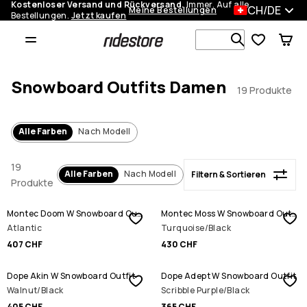
Kostenloser Versand und Rückversand.
Immer. Auf alle
CH/DE
Meine Bestellungen
Bestellungen.
Jetzt kaufen
Filtern & Sortieren
Durchsuche
Snowboard Outfits Damen
19 Produkte
Alle Farben
Nach Modell
19
Alle Farben
Nach Modell
Filtern & Sortieren
Produkte
Montec Doom W Snowboard Outfit
Montec Moss W Snowboard Outfit
Atlantic
Turquoise/Black
407 CHF
430 CHF
Dope Akin W Snowboard Outfit
Dope Adept W Snowboard Outfit
Walnut/Black
Scribble Purple/Black
405 CHF
365 CHF