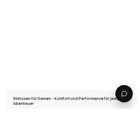
Skihosen für Damen – Komfort und Performance für jedes
Abenteuer
Bei Ridestore findest du eine vielseitige Auswahl an
Skihosen für Damen, die Funktionalität und Style perfekt
kombinieren. Ob Anfängerin oder erfahrene Skifahrerin –
mit der richtigen Skihose Damen bist du für deinen
nächsten Winterurlaub bestens ausgestattet. Kostenloser
Versand und Rückversand machen das Einkaufen