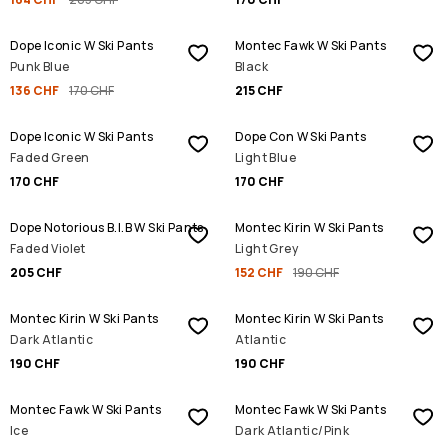
SALE
Dope Iconic W Ski Pants
Montec Fawk W Ski Pants
Punk Blue
Black
136 CHF
170 CHF
215 CHF
Dope Iconic W Ski Pants
Dope Con W Ski Pants
Faded Green
Light Blue
170 CHF
170 CHF
SALE
Dope Notorious B.I.B W Ski Pants
Montec Kirin W Ski Pants
Faded Violet
Light Grey
205 CHF
152 CHF
190 CHF
Montec Kirin W Ski Pants
Montec Kirin W Ski Pants
Dark Atlantic
Atlantic
190 CHF
190 CHF
SALE
SALE
Montec Fawk W Ski Pants
Montec Fawk W Ski Pants
Ice
Dark Atlantic/Pink