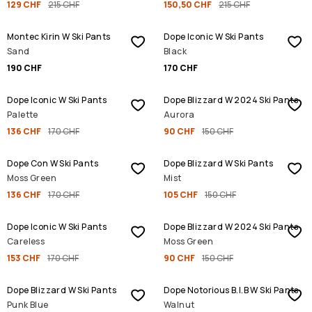
129 CHF
215 CHF
150,50 CHF
215 CHF
Montec Kirin W Ski Pants
Dope Iconic W Ski Pants
Sand
Black
190 CHF
170 CHF
SALE
SALE
Dope Iconic W Ski Pants
Dope Blizzard W 2024 Ski Pants
Palette
Aurora
136 CHF
170 CHF
90 CHF
150 CHF
SALE
SALE
Dope Con W Ski Pants
Dope Blizzard W Ski Pants
Moss Green
Mist
136 CHF
170 CHF
105 CHF
150 CHF
SALE
SALE
Dope Iconic W Ski Pants
Dope Blizzard W 2024 Ski Pants
Careless
Moss Green
153 CHF
170 CHF
90 CHF
150 CHF
SALE
Dope Blizzard W Ski Pants
Dope Notorious B.I.B W Ski Pants
Punk Blue
Walnut