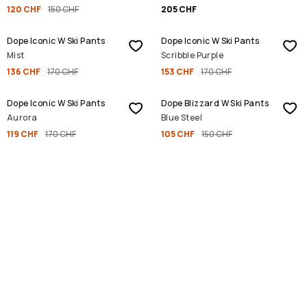
120 CHF
150 CHF
205 CHF
SALE
SALE
Dope Iconic W Ski Pants
Dope Iconic W Ski Pants
Mist
Scribble Purple
136 CHF
170 CHF
153 CHF
170 CHF
SALE
SALE
Dope Iconic W Ski Pants
Dope Blizzard W Ski Pants
Aurora
Blue Steel
119 CHF
170 CHF
105 CHF
150 CHF