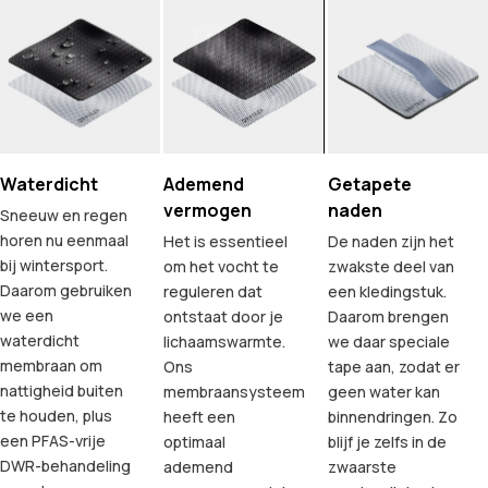
Waterdicht
Ademend
Getapete
vermogen
naden
Sneeuw en regen
horen nu eenmaal
Het is essentieel
De naden zijn het
bij wintersport.
om het vocht te
zwakste deel van
Daarom gebruiken
reguleren dat
een kledingstuk.
we een
ontstaat door je
Daarom brengen
waterdicht
lichaamswarmte.
we daar speciale
membraan om
Ons
tape aan, zodat er
nattigheid buiten
membraansysteem
geen water kan
te houden, plus
heeft een
binnendringen. Zo
een PFAS-vrije
optimaal
blijf je zelfs in de
DWR-behandeling
ademend
zwaarste