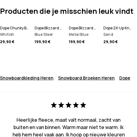
Producten die je misschien leuk vindt
Dope Chunky Beanie
Dope Blizzard Full Zip Snowboard jas Heren
Dope Blizzard Full Zip Ski jas Heren
Dope 2X-Up Knitted Skimasker
Whitish
Blue Steel
Metal Blue
Sand
29,90 €
199,90 €
199,90 €
29,90 €
Snowboardkleding Heren
Snowboard Broeken Heren
Dope
Heerlijke fleece, maat valt normaal, zacht van
buiten en van binnen. Warm maar niet te warm. Ik
heb hem heel vaak aan. Ik hoop op nieuwe kleuren