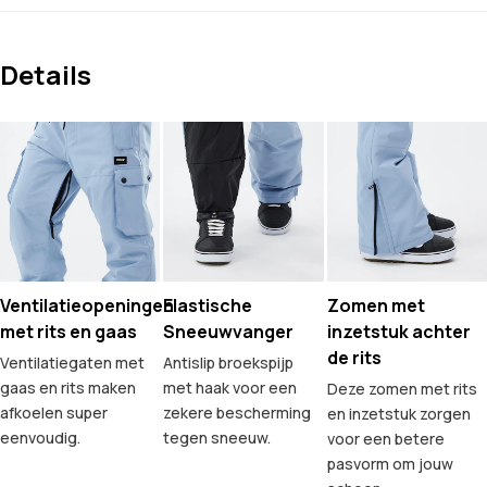
Details
Ventilatieopeningen
Elastische
Zomen met
met rits en gaas
Sneeuwvanger
inzetstuk achter
de rits
Ventilatiegaten met
Antislip broekspijp
gaas en rits maken
met haak voor een
Deze zomen met rits
afkoelen super
zekere bescherming
en inzetstuk zorgen
eenvoudig.
tegen sneeuw.
voor een betere
pasvorm om jouw