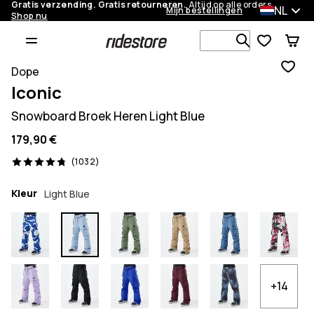
Gratis verzending. Gratis retourneren.
Altijd op alle orders.
NL
Mijn bestellingen
Shop nu
Zoek in 1 0
Dope
Iconic
Snowboard Broek Heren Light Blue
179,90 €
1032 beoordelingen, 4.8/5
(1032)
Kleur
Light Blue
+14