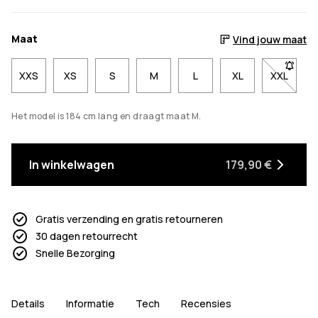
Maat
Vind jouw maat
XXS
XS
S
M
L
XL
XXL
- Maat X
Het model is 184 cm lang en draagt maat M.
In winkelwagen
179,90 €
Gratis verzending en gratis retourneren
30 dagen retourrecht
Snelle Bezorging
Details
Informatie
Tech
Recensies