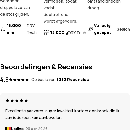
waardoor
vermogen, zodat
omstandigheden
druppels zo van
vocht
droog.
de stof glijden.
doeltreffend
wordt afgevoerd.
15.000
Volledig
DRY
Sealon
mm
Tech
15.000 g
getapet
DRY Tech
Beoordelingen & Recensies
4.8
Op basis van
1032 Recensies
Excellente pasvorm, super kwaliteit kortom een broek die ik
aan iedereen kan aanbevelen
Nadine
26 apr 2026