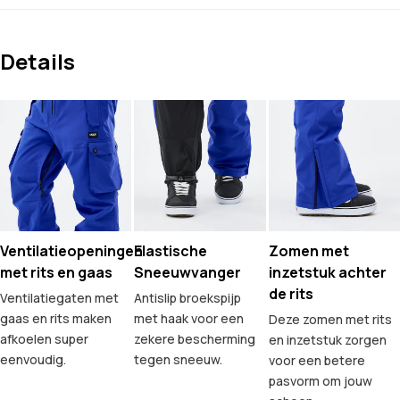
Details
Ventilatieopeningen
Elastische
Zomen met
met rits en gaas
Sneeuwvanger
inzetstuk achter
de rits
Ventilatiegaten met
Antislip broekspijp
gaas en rits maken
met haak voor een
Deze zomen met rits
afkoelen super
zekere bescherming
en inzetstuk zorgen
eenvoudig.
tegen sneeuw.
voor een betere
pasvorm om jouw