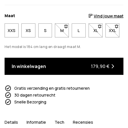
Maat
Vind jouw maat
XXS
XS
S
M
- Maat M niet beschikbaar. Klik o
L
XL
- Maat XL niet b
XXL
- Maat X
Het model is 184 cm lang en draagt maat M.
In winkelwagen
179,90 €
Gratis verzending en gratis retourneren
30 dagen retourrecht
Snelle Bezorging
Details
Informatie
Tech
Recensies