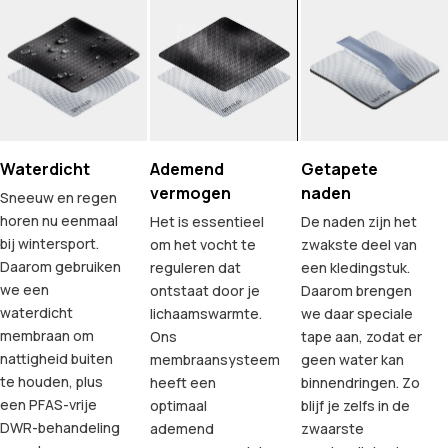
Waterdicht
Ademend
Getapete
vermogen
naden
Sneeuw en regen
horen nu eenmaal
Het is essentieel
De naden zijn het
bij wintersport.
om het vocht te
zwakste deel van
Daarom gebruiken
reguleren dat
een kledingstuk.
we een
ontstaat door je
Daarom brengen
waterdicht
lichaamswarmte.
we daar speciale
membraan om
Ons
tape aan, zodat er
nattigheid buiten
membraansysteem
geen water kan
te houden, plus
heeft een
binnendringen. Zo
een PFAS-vrije
optimaal
blijf je zelfs in de
DWR-behandeling
ademend
zwaarste