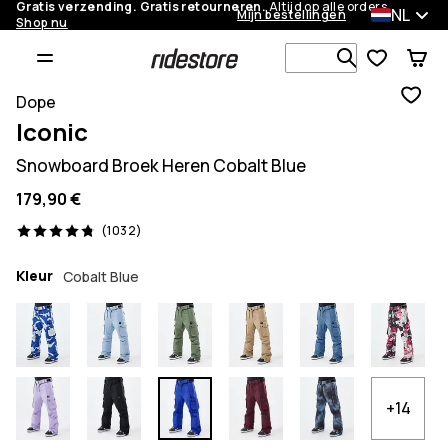
Gratis verzending. Gratis retourneren.
Altijd op alle orders.
NL
Mijn bestellingen
Shop nu
Zoek in 1 0
Dope
Iconic
Snowboard Broek Heren Cobalt Blue
179,90 €
1032 beoordelingen, 4.8/5
(1032)
Kleur
Cobalt Blue
+14