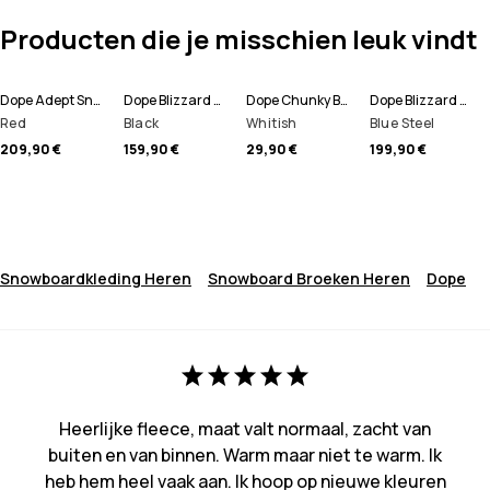
Producten die je misschien leuk vindt
Dope Adept Snowboard jas Heren
Dope Blizzard Snowboard Broek Heren
Dope Chunky Beanie
Dope Blizzard Full Zip Snowboard jas Heren
Red
Black
Whitish
Blue Steel
209,90 €
159,90 €
29,90 €
199,90 €
Snowboardkleding Heren
Snowboard Broeken Heren
Dope
Heerlijke fleece, maat valt normaal, zacht van
buiten en van binnen. Warm maar niet te warm. Ik
heb hem heel vaak aan. Ik hoop op nieuwe kleuren