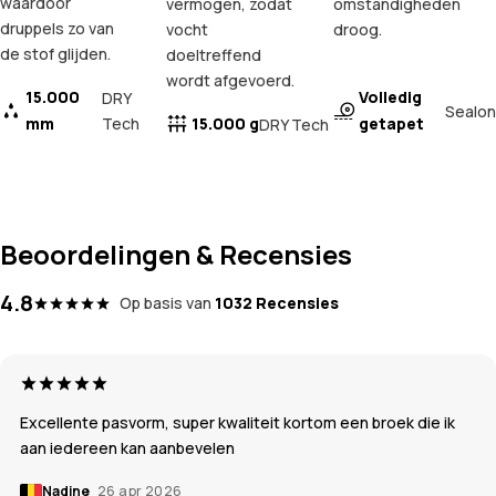
waardoor
vermogen, zodat
omstandigheden
druppels zo van
vocht
droog.
de stof glijden.
doeltreffend
wordt afgevoerd.
15.000
Volledig
DRY
Sealon
mm
Tech
15.000 g
getapet
DRY Tech
Beoordelingen & Recensies
4.8
Op basis van
1032 Recensies
Excellente pasvorm, super kwaliteit kortom een broek die ik
aan iedereen kan aanbevelen
Nadine
26 apr 2026