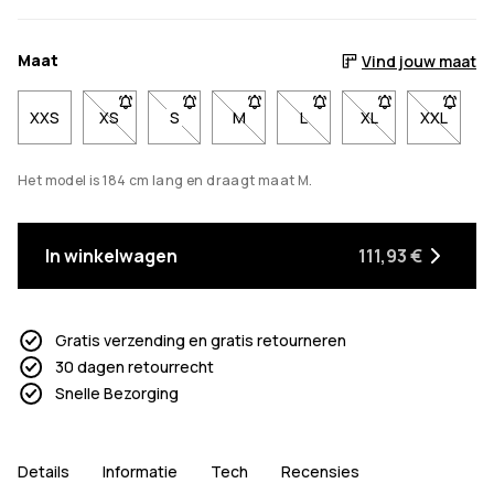
Maat
Vind jouw maat
XXS
XS
- Maat XS niet beschikbaar. Klik om op de hoogte te
S
- Maat S niet beschikbaar. Klik om op de h
M
- Maat M niet beschikbaar. Klik o
L
- Maat L niet beschikbaar
XL
- Maat XL niet b
XXL
- Maat X
Het model is 184 cm lang en draagt maat M.
In winkelwagen
111,93 €
Gratis verzending en gratis retourneren
30 dagen retourrecht
Snelle Bezorging
Details
Informatie
Tech
Recensies