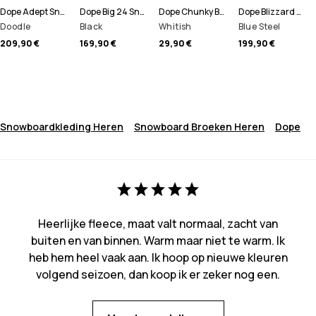
Dope Adept Snowboard jas Heren
Dope Big 24 Snowboard Broek Heren
Dope Chunky Beanie
Dope Blizzard Full Zip Snowboard jas Heren
Doodle
Black
Whitish
Blue Steel
209,90 €
169,90 €
29,90 €
199,90 €
Snowboardkleding Heren
Snowboard Broeken Heren
Dope
Heerlijke fleece, maat valt normaal, zacht van
buiten en van binnen. Warm maar niet te warm. Ik
heb hem heel vaak aan. Ik hoop op nieuwe kleuren
volgend seizoen, dan koop ik er zeker nog een.