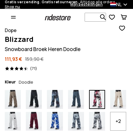
Gratis verzending. Gratis retourneren.
Altijd op alle orders.
NL
Mijn bestellingen
Shop nu
Zoek in 1 0
Dope
Blizzard
Snowboard Broek Heren Doodle
111,93 €
159,90 €
71 beoordelingen, 4.4/5
(71)
Kleur
Doodle
+2