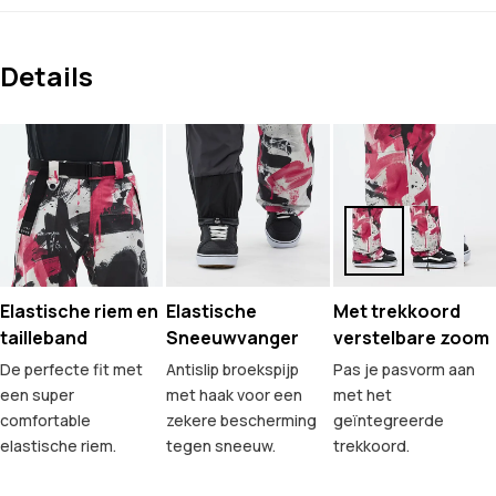
Details
Elastische riem en
Elastische
Met trekkoord
tailleband
Sneeuwvanger
verstelbare zoom
De perfecte fit met
Antislip broekspijp
Pas je pasvorm aan
een super
met haak voor een
met het
comfortable
zekere bescherming
geïntegreerde
elastische riem.
tegen sneeuw.
trekkoord.