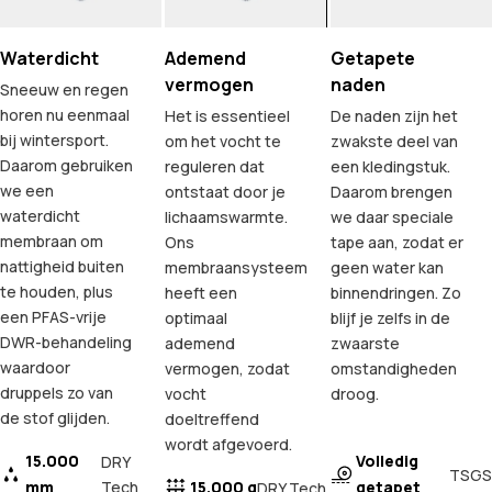
Waterdicht
Ademend
Getapete
vermogen
naden
Sneeuw en regen
horen nu eenmaal
Het is essentieel
De naden zijn het
bij wintersport.
om het vocht te
zwakste deel van
Daarom gebruiken
reguleren dat
een kledingstuk.
we een
ontstaat door je
Daarom brengen
waterdicht
lichaamswarmte.
we daar speciale
membraan om
Ons
tape aan, zodat er
nattigheid buiten
membraansysteem
geen water kan
te houden, plus
heeft een
binnendringen. Zo
een PFAS-vrije
optimaal
blijf je zelfs in de
DWR-behandeling
ademend
zwaarste
waardoor
vermogen, zodat
omstandigheden
druppels zo van
vocht
droog.
de stof glijden.
doeltreffend
wordt afgevoerd.
15.000
Volledig
DRY
TSGS
mm
Tech
15.000 g
getapet
DRY Tech