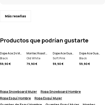
Más reseñas
Productos que podrían gustarte
Dope Ace 24 Manoplas
Montec Roast 2024 Manoplas
Dope Ace Guantes de esquí
Dope Ace Guantes de esquí
Black
Old White
Soft Pink
Black
59,90 €
79,90 €
59,90 €
59,90 €
Ropa Snowboard Mujer
Ropa Snowboard Hombre
Ropa Esquí Hombre
Ropa Esquí Mujer
Guantes de Esquí Hombre
Guantes Esquí Mujer
Montec