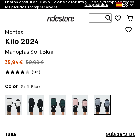
Envíos gratuitos. Devoluciones gratuitas.
Todo el tiempo en todos
ES
Mis pedidos
los pedidos.
Comprar ahora
Busca en má
Montec
Kilo 2024
Manoplas Soft Blue
35,94 €
59,90 €
98 opiniones, 4.2/5
(98)
Color
Soft Blue
Talla
Guía de tallas