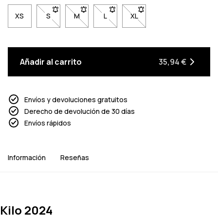
XS
S
- Talla S no disponible. Haz clic para ser notificado 
M
- Talla M no disponible. Haz clic para ser no
L
- Talla L no disponible. Haz clic pa
XL
- Talla XL no disponible. 
Añadir al carrito
35,94 €
Envíos y devoluciones gratuitos
Derecho de devolución de 30 días
Envíos rápidos
Información
Reseñas
Kilo 2024