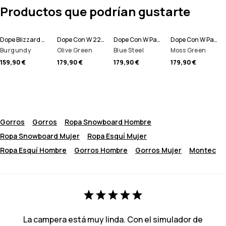
Productos que podrían gustarte
Dope Blizzard W 22 Pantalones Snowboard Mujer
Dope Con W 22 Pantalones Snowboard Mujer
Dope Con W Pantalones Snowboard Mujer
Dope Con W Pantalones Snowboard Mujer
Burgundy
Olive Green
Blue Steel
Moss Green
159,90 €
179,90 €
179,90 €
179,90 €
Gorros
Gorros
Ropa Snowboard Hombre
Ropa Snowboard Mujer
Ropa Esquí Mujer
Ropa Esquí Hombre
Gorros Hombre
Gorros Mujer
Montec
La campera está muy linda. Con el simulador de