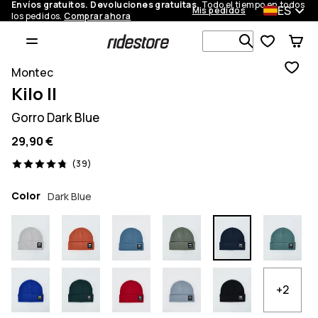
Envíos gratuitos. Devoluciones gratuitas.
Todo el tiempo en todos
ES
Mis pedidos
los pedidos.
Comprar ahora
Busca en má
Montec
Kilo II
Gorro Dark Blue
29,90 €
39 opiniones, 4.8/5
(39)
Color
Dark Blue
+2