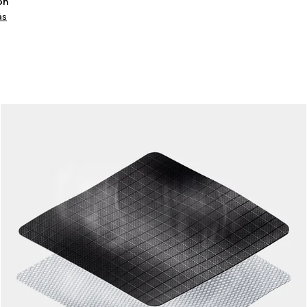
ón
ás