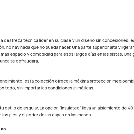
 destreza técnica líder en su clase y un diseño sin concesiones, 
ción, no hay nada que no pueda hacer. Una parte superior alta y liger
na más espacio y comodidad para esos largos días en las pistas. Un
unca te defraudará.
 rendimiento, esta colección ofrece la máxima protección medioambie
n todo, sin importar las condiciones climáticas.
 estilo de esquiar. La opción "Insulated" lleva un aislamiento de 4
n los pies y el poder de las capas en las manos.
 en