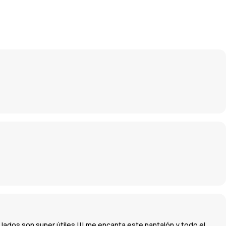
lados son super útiles !!! me encanta este pantalón y todo el