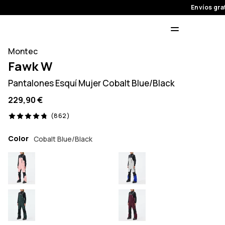
Envíos gra
Montec
Fawk W
Pantalones Esquí Mujer Cobalt Blue/Black
229,90 €
862 opiniones, 4.8/5
(862)
Color
Cobalt Blue/Black