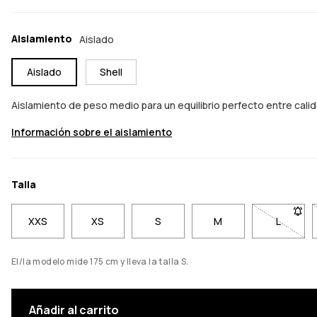
Aislamiento
Aislado
Aislado
Shell
Aislamiento de peso medio para un equilibrio perfecto entre cali
Información sobre el aislamiento
Talla
XXS
XS
S
M
L
- Talla 
El/la modelo mide 175 cm y lleva la talla S.
Añadir al carrito