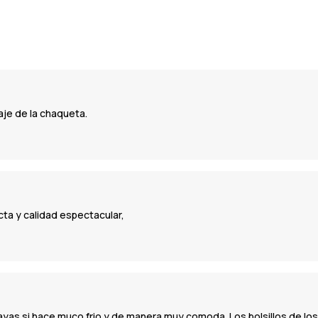
aje de la chaqueta.
ta y calidad espectacular,
yas si hace muco frio y de manera muy comoda. Los bolsillos de los 