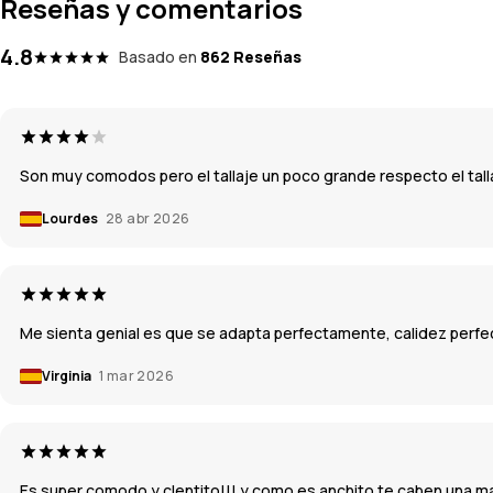
Reseñas y comentarios
4.8
Basado en
862 Reseñas
Son muy comodos pero el tallaje un poco grande respecto el tall
Lourdes
28 abr 2026
Me sienta genial es que se adapta perfectamente, calidez perfec
Virginia
1 mar 2026
Es super comodo y clentito!!! y como es anchito te caben una ma