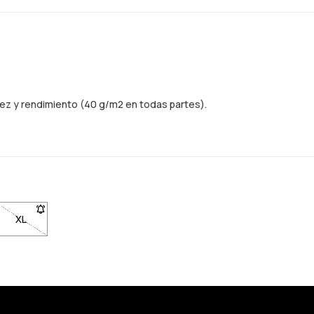
dez y rendimiento (40 g/m2 en todas partes).
L no disponible. Haz clic para ser notificado cuando vuelva a estar en
XL
- Talla XL no disponible. Haz clic para ser notificado cuando vue