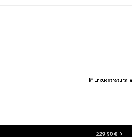
Encuentra tu talla
 stock
lva a estar en stock
229,90 €